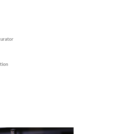
curator
tion