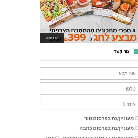
לרכישה
לאתר המשחקים
צור קשר
מעוניין/נת בפרסום טור
מעוניין/נת בפרסום כתבה
מעוניין/נת בהזמנת קוביית פרסום
אחר