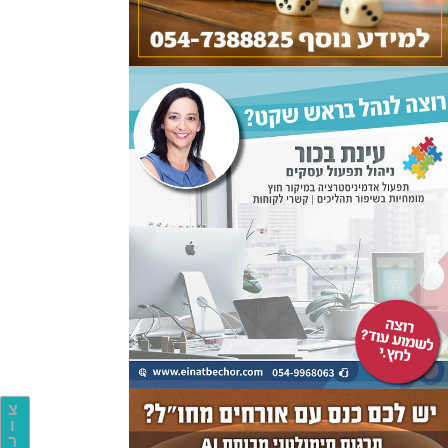
צ
ו
ר