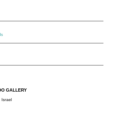
ls
O GALLERY
, Israel