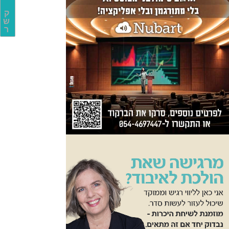
ק
ש
ר