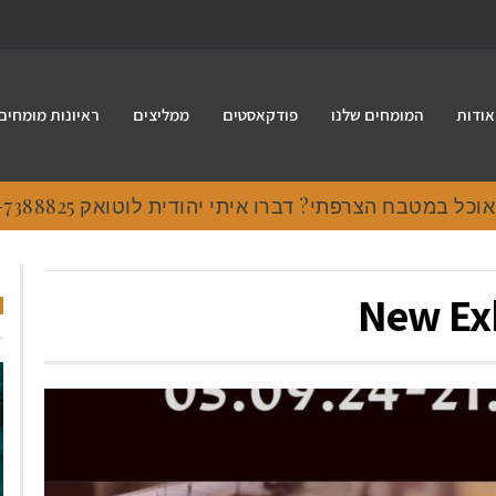
אודות
המומחים שלנו
פודקאסטים
ממליצים
ראיונות מומחים
 במטבח הצרפתי? דברו איתי יהודית לוטואק 054-7388825.
New Ex