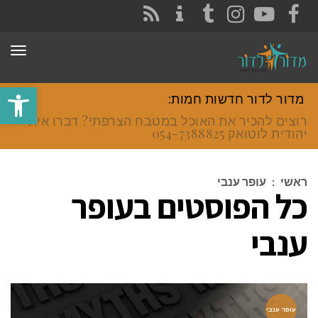
CONTACT
RSS
INSTAGRAM
TUMBLR
YOUTUBE
FACEBOOK
תפר
פתח סרגל
מדור לדור חדשות חמות:
רוצים להכיר את האוכל במטבח הצרפתי? דברו איתי
יהודית לוטואק 054-7388825.
ראשי
:
עופר ענבי
כל הפוסטים ב
עופר
ענבי
עופר ענבי