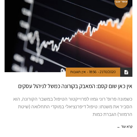
עופר ענבי
21/10/2020
18:56
אין תגובות
אין כאן שום קסם: המאבק בקורונה כמשל לניהול עסקים
כשמונה פרופ' רוני גמזו לפרוייקטור הטיפול במשבר הקורונה, הוא
הסביר את משנתו: טיפול דיפרנציאלי במוקדי התחלואה (שיטת
הרמזור) הגברת כמות
קרא עוד ←