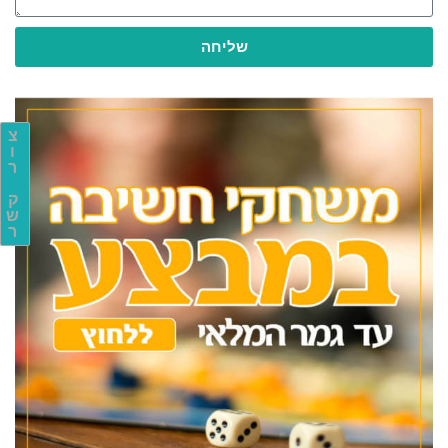
שליחה
צ
ו
ר
ק
ש
ר