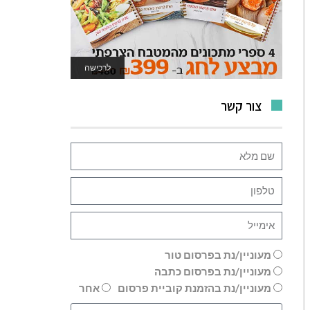
לרכישה
לאתר המשחקים
צור קשר
מעוניין/נת בפרסום טור
מעוניין/נת בפרסום כתבה
מעוניין/נת בהזמנת קוביית פרסום
אחר