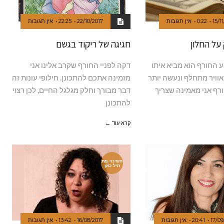
15/1
0:22
אין תגובות
22/10/2017
22:25
אין תגובות
על החלון
חגיגה של ריקוד בגשם
 החורף הוא מביא איתו
דקה לפניי החורף שקרב אלינו אני
אוויר מתחלף ונעשה יותר
מזמינה אתכם להתכונן. חילופי עונות זה
ורף אני מאמינה שצריך
דבר מבורך וחלק מגלגל החיים, לכן רצוי
להתכונן
קרא עוד ←
השינוי מת
חיל כאן
17/09
20:41
אין תגובות
16/08/2017
13:42
אין תגובות