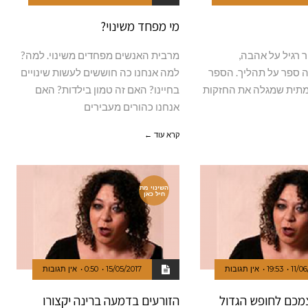
מי מפחד משינוי?
ר רגיל על אהבה,
מרבית האנשים מפחדים משינוי. למה?
 ספר על תהליך. הספר
למה אנחנו כה חוששים לעשות שינויים
מתית שמגלה את החזקות
בחיינו? האם זה טמון בילדות? האם
אנחנו כהורים מעבירים
קרא עוד ←
השינוי מת
חיל כאן
11/06
19:53
אין תגובות
15/05/2017
0:50
אין תגובות
צמכם לחופש הגדול
הזורעים בדמעה ברינה יקצורו