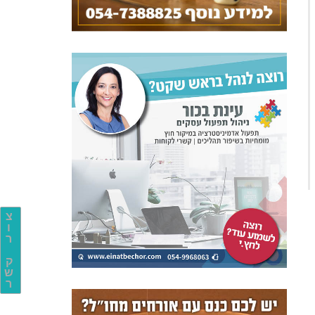
צ
ו
ר
ק
ש
ר