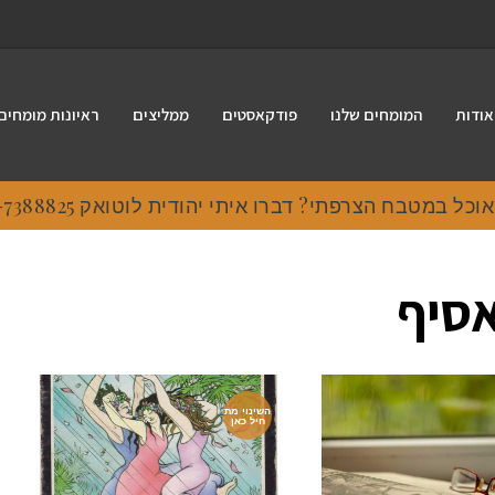
אודות
המומחים שלנו
פודקאסטים
ממליצים
ראיונות מומחים
 במטבח הצרפתי? דברו איתי יהודית לוטואק 054-7388825.
אסיף
השינוי מת
חיל כאן