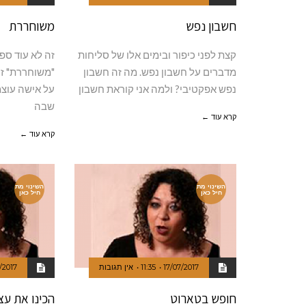
חשבון נפש
משוחררת
קצת לפני כיפור ובימים אלו של סליחות
זה לא עוד ספ
מדברים על חשבון נפש. מה זה חשבון
"משוחררת" זה
נפש אפקטיבי? ולמה אני קוראת חשבון
על אישה עוצ
שבה
קרא עוד ←
קרא עוד ←
השינוי מת
השינוי מת
חיל כאן
חיל כאן
17/07/2017
11:35
אין תגובות
/2017
חופש בטארוט
הכינו את ע