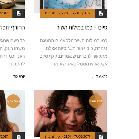
21/12/2017
20:15
אין תגובות
1/2017
סיום – כמו במילות השיר
החורף דופק 
כמו במילות השיר "ולפעמים החגיגה
כל פעם שמגיע
נגמרת, כיבוי אורות…" סיום אצלנו
משהו רענן, ה
מתקשר לדברים שנגמרים. קלף סיום
רענן וכמידי ח
אצל אושו מסמל פאזל שעומד
להתכונן
קרא עוד ←
קרא עוד ←
ליטל אסיף
ליטל אסיף
17/09/2017
21:01
אין תגובות
/2017