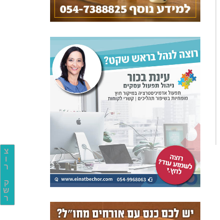
צ
ו
ר
ק
ש
ר