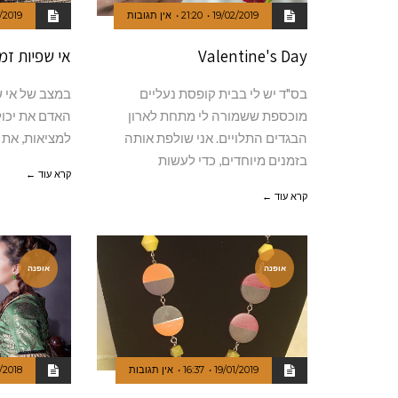
19/02/2019
21:20
אין תגובות
/2019
Valentine's Day
אי שפיות זמ
בס"ד יש לי בבית קופסת נעליים
במצב של אי ש
מוכספת ששמורה לי מתחת לארון
האדם את יכולת
הבגדים התלויים. אני שולפת אותה
למציאות, את 
בזמנים מיוחדים, כדי לעשות
קרא עוד ←
קרא עוד ←
אופנה
אופנה
19/01/2019
16:37
אין תגובות
/2018