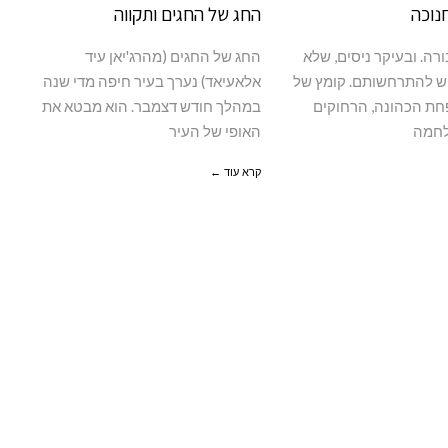
חנוכה
החג של החגים ותקווה
ורה. ובעיקר ניסים, שלא
החג של החגים (מהרג'יאן עיד
וש להתרחשותם. קומץ של
אלאעיאד) נערך בעיר חיפה מדי שנה
חת הכהונה, הרחוקים
במהלך חודש דצמבר. הוא מבטא את
מלחמה
האופי של העיר
קרא עוד ←