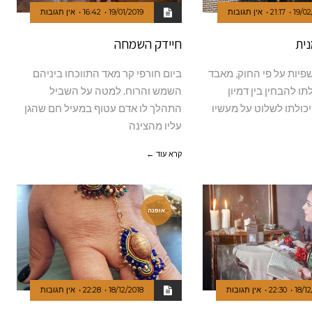
19/02
21:17
אין תגובות
19/01/2019
16:42
אין תגובות
נית
חיידק השמחה
פיות על פי החוק, מאבד
ביום חורפי קר מאד התווכחו ביניהם
ו להבחין בין דמיון
השמש והרוח. למטה על השביל
יכולתו לשלוט על מעשיו
התהלך לו אדם עטוף במעיל חם שהגן
עליו מהצינה
קרא עוד ←
אופנה
18/12
22:30
אין תגובות
18/12/2018
22:28
אין תגובות