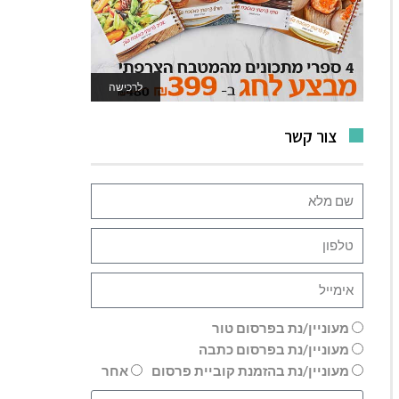
לרכישה
לאתר המשחקים
צור קשר
מעוניין/נת בפרסום טור
מעוניין/נת בפרסום כתבה
מעוניין/נת בהזמנת קוביית פרסום
אחר