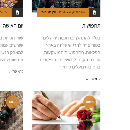
20/03/2019
0:34
אין תגובות
/2019
תחפושות
יום האישה
בס"ד להתהלך ברחובות ירושלים
שוויון זכויות 
בפורים זה להרגיש עליזה בארץ
שורשים עמוק
הפלאות. התחפושות המושקעות,
למאבק הנשי ע
אווירת הקרנבל, השירים והריקודים
metoo שהעלה לדיון
ברחובות מעלים לי חיוך
קרא עוד ←
קרא עוד ←
אופנה
אופנה