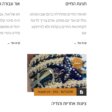
חגיגת החיים
אור וגבורה 
חגיגת החיים מתחילה ביום שבו אנחנו
חג של אור, גב
נולדים ועד יום מותנו. אדם צריך לדעת
היה סיכוי קל
לקחת את החיים בקלות ולא להיתקע
יהודים ממשפ
עם
מידע והוויי 
קרא עוד ←
קרא עוד ←
אופנה
16/11/2018
9:53
אין תגובות
ציונות אחריות והודיה