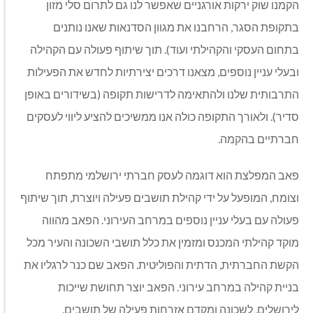
הקמנו שוק ירקות אורגניים שאפשר לנו גם לתרום סלי מזון
בתקופת הסגר, הרחבנו את מגוון הסדנאות שאנו נותנים
בתחום העסקי והקהילתי ועוד). תוך שיתוף פעולה עם הקהילה
ובעלי עניין נוספים, מצאנו דרכים יצירתיות לחדש את הפעילות
התרבותית שלנו ולהתאימה לדרישות תקופה (בשידורים באופן
סדיר). ולאורך התקופה כולה אנו ממשיכים להציע ליווי לעסקים
חברתיים בהקמה.
פאב המפלצת הוא דוגמה לעסק חברתי ירושלמי מתפתח
וצומח, המופעל על ידי קהילת תושבים פעילה ויוצרת, תוך שיתוף
פעולה עם בעלי עניין נוספים במרחב העירוני. הפאב מהווה
מוקד קהילתי המכנס ומזמין את כלל תושבי השכונה והעיר מכל
הקשת החברתית, הדתית והפוליטית. הפאב שם כנר לרגליו את
בניית קהילה במרחב עירוני. הפאב יוצר תחושת שייכות
לירושלים, לשכונה ומקדם אזרחות פעילה של תושבים.