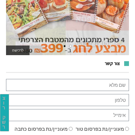
לרכישה
לאתר המשחקים
צור קשר
צ
ו
ר
ק
ש
ר
מעוניין/נת בפרסום טור
מעוניין/נת בפרסום כתבה