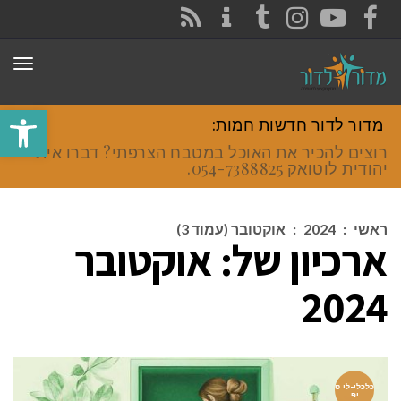
CONTACT
RSS
INSTAGRAM
TUMBLR
YOUTUBE
FACEBOOK
תפר
פתח סרגל
מדור לדור חדשות חמות:
רוצים להכיר את האוכל במטבח הצרפתי? דברו איתי
יהודית לוטואק 054-7388825.
ראשי
:
2024
:
אוקטובר (עמוד 3)
ארכיון של:
אוקטובר
2024
כלכלי-לי ט
יפ