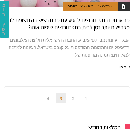
צ
14/10/2024
21:02
אין תגובות
ו
ר
מתארחים בחגים ורוצים להגיע עם מתנה שיש בה תשומת לב?
ק
מקדישים יותר זמן לבית בחגים ורוצים לייפות אותו?
ש
ר
קבלו רעיונות מבית פיקאבוק, החברה הישראלית חלוצת האלבומים
הדיגיטליים והתמונות המודפסות על קנבס בישראל. רעיונות למתנה
למארחים: תמונה מודפסת של
קרא עוד ←
4
3
2
1
המלצות החודש