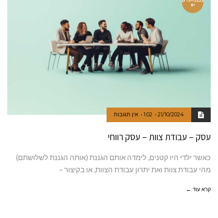
כלכלי-לי ט
יפ
21/10/2024
1:02
אין תגובות
עסק – עבודת צוות – עסק רווחי
כאשר ילדי היו קטנים, לימדה אותם הגננת (אותה הגננת לשלושתם)
מהי עבודת צוות ואת יתרון עבודת הצוות, או בקיצור –
קרא עוד ←