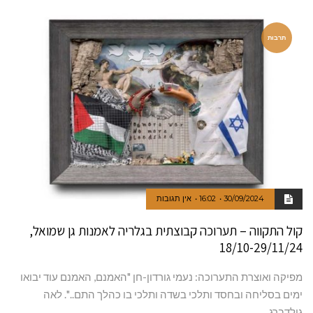
תרבות
30/09/2024
16:02
אין תגובות
קול התקווה – תערוכה קבוצתית בגלריה לאמנות גן שמואל,
18/10-29/11/24
מפיקה ואוצרת התערוכה: נעמי גורדון-חן "האמנם, האמנם עוד יבואו
ימים בסליחה ובחסד ותלכי בשדה ותלכי בו כהלך התם..". לאה
גולדברג