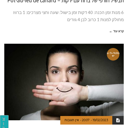
תבשיל חורפי של ברווז עם ירקות – Pot-au-feu de canard
6 מנות זמן הכנה: 40 דקות זמן בישול: שעה וחצי מצרכים: 1 ברווז
מחולק למנות 1 כרוב לבן 4 גזרים
קרא עוד ←
כלכלי-לי ט
יפ
צ
19/02/2023
20:07
אין תגובות
ו