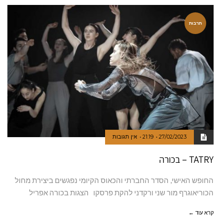
תרבות
27/02/2023
21:19
אין תגובות
TATRY – בכורה
החופש האישי, הסדר החברתי והכאוס הקיומי נפגשים ביצירת מחול
הכוריאוגרף מור שני ורקדני להקת פרסקו הצגות בכורה אפריל
קרא עוד ←