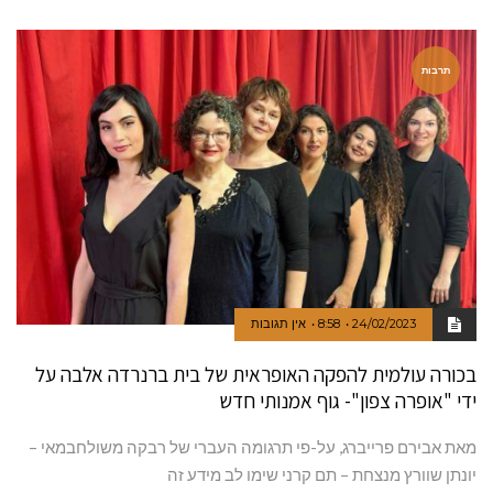
תרבות
24/02/2023
8:58
אין תגובות
בכורה עולמית להפקה האופראית של בית ברנרדה אלבה על
ידי "אופרה צפון"- גוף אמנותי חדש
מאת אבירם פרייברג, על-פי תרגומה העברי של רבקה משולחבמאי –
יונתן שוורץ מנצחת – תם קרני שימו לב מידע זה