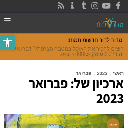
CONTACT
RSS
INSTAGRAM
TUMBLR
YOUTUBE
FACEBOOK
תפר
פתח סרגל
מדור לדור חדשות חמות:
רוצים להכיר את האוכל במטבח הצרפתי? דברו איתי
יהודית לוטואק 054-7388825.
ראשי
:
2023
:
פברואר
ארכיון של:
פברואר
2023
תרבות