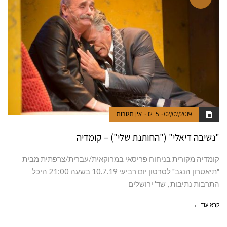
02/07/2019
12:15
אין תגובות
"נשיבה דיאלי" ("החותנת שלי") – קומדיה
קומדיה מקורית בניחוח פריסאי במרוקאית/עברית/צרפתית מבית
"תיאטרון הנגב" לסרטון יום רביעי 10.7.19 בשעה 21:00 היכל
התרבות נתיבות , שד' ירושלים
קרא עוד ←