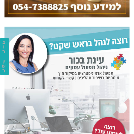
צ
ו
ר
ק
ש
ר