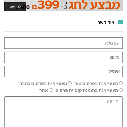
לרכישה
לאתר המשחקים
צור קשר
מעוניין/נת בפרסום טור
מעוניין/נת בפרסום כתבה
מעוניין/נת בהזמנת קוביית פרסום
אחר