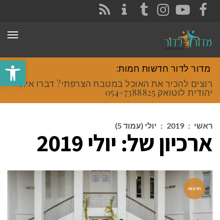
CONTACT
RSS
INSTAGRAM
TUMBLR
YOUTUBE
FACEBOOK
תפר
פתח סרגל
מדור לדור חדשות חמות:
רוצים להכיר את האוכל במטבח הצרפתי? דברו איתי
יהודית לוטואק 054-7388825.
ראשי
:
2019
:
יולי (עמוד 5)
ארכיון של:
יולי 2019
תרבות