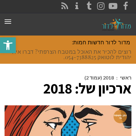
CONTACT
RSS
INSTAGRAM
TUMBLR
YOUTUBE
FACEBOOK
תפר
פתח סרגל
מדור לדור חדשות חמות:
רוצים להכיר את האוכל במטבח הצרפתי? דברו איתי
יהודית לוטואק 054-7388825.
ראשי
:
2018 (עמוד 2)
ארכיון של:
2018
זמן משפח
תי