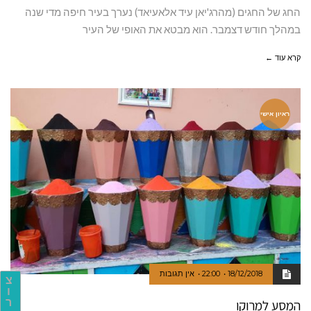
החג של החגים (מהרג'יאן עיד אלאעיאד) נערך בעיר חיפה מדי שנה
במהלך חודש דצמבר. הוא מבטא את האופי של העיר
קרא עוד ←
ראיון אישי
18/12/2018
22:00
אין תגובות
צ
ו
ר
המסע למרוקו