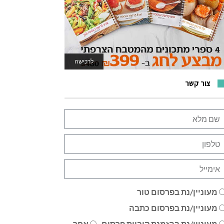
לרכישה
לאתר המשחקים
צור קשר
מעוניין/נת בפרסום טור
מעוניין/נת בפרסום כתבה
מעוניין/נת בהזמנת קוביית פרסום
אחר