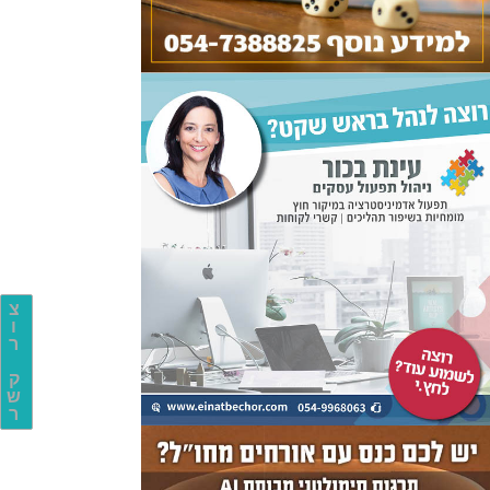
צ
ו
ר
ק
ש
ר