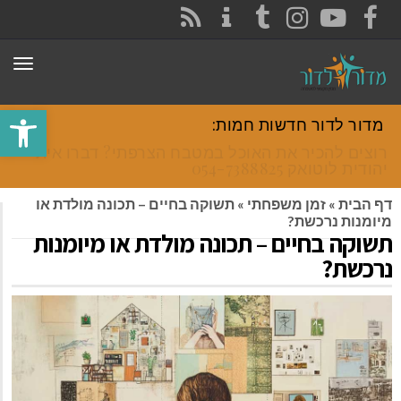
CONTACT
RSS
INSTAGRAM
TUMBLR
YOUTUBE
FACEBOOK
תפר
פתח סרגל
מדור לדור חדשות חמות:
רוצים להכיר את האוכל במטבח הצרפתי? דברו איתי
יהודית לוטואק 054-7388825.
דף הבית
»
זמן משפחתי
»
תשוקה בחיים – תכונה מולדת או
מיומנות נרכשת?
תשוקה בחיים – תכונה מולדת או מיומנות
נרכשת?