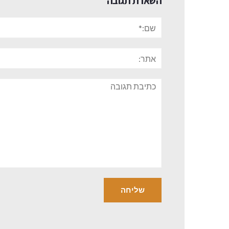
השארת תגובה
שם:*
אתר:
תגובה