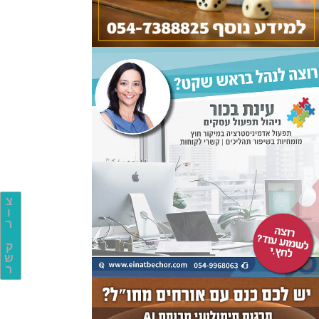
צ
ו
ר
ק
ש
ר