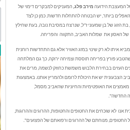
 של המעצבת הידועה
מירב פלג,
המעניקים למבקרים דימוי של
אפלים ביותר, יש הבטחה להתחלות חדשות. כמן כן לצד
בת הזוג של בן שמעוני ז"ל, שנרצח במסיבת נובה, בעת שחילץ
 של האסון את
שמלות האביב, התקווה
והפריחה.
ביא איתו לא רק שינוי במזג האוויר אלא גם התחדשות רוחנית
הטבע פורץ בפריחה תוססת וצמיחה ירוקה, כך גם המלתחה
בעים העזים בבחירת הלבוש משמשת כחוזק לנשמה, מרים את
ב הצבעונית יש את היכולת לרומם ולהמריץ אותנו. באמצעות
ו מאמצים את האופטימיות והחיוניות שהאביב מסמל,
ה החדשה".
ת אנו
לא שוכחים את החטופים והחטופות, ההרוגים וההרוגות,
ל החטופים, מנוחתם של ההרוגים ורפואתם של הפצועים".