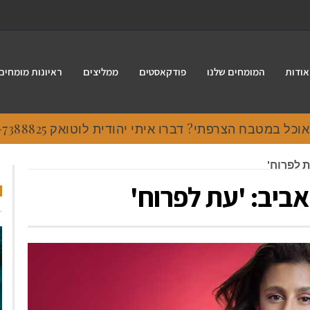
אודות
המומחים שלנו
פודקאסטים
ממליצים
ראיונות מומחים
 במטבח הצרפתי? דברו איתי יהודית לוטואק 054-7388825.
 לפרוח'
ביב: 'עת לפרוח'