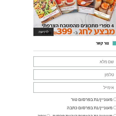
לרכישה
לאתר המשחקים
צור קשר
מעוניין/נת בפרסום טור
מעוניין/נת בפרסום כתבה
מעוניין/נת בהזמנת קוביית פרסום
אחר