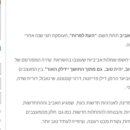
אביב
תחת השם
:
"
העת
לפרוח
",
העוסקת חצי שנה אחרי
ה
.
יחשפו
שמלות
אביביות
שעוצבו
בהשראת
שירה
המפורסם
של
, יהיה טוב,
גם מתוך החושך יידלק האור”
. בין המעצבים
אביעד הרמן, דילן פריינטה, דרור קונטנטו, שי טובול, דורית שדה,
 .
דינה
,
לאנרגיות
חדשות
.
כעת
,
שמגיע
האביב
וההתחדשות
,
ות
,
והבטחה
להתחלות
חדשות
. כמו גם
חלק מהמעצבים
ות, נקודת מבט רעננה,
וציפייה לעתיד טוב יותר.