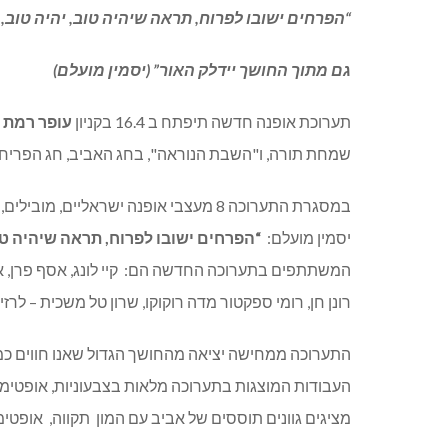
“הפרחים ישובו לפרוח, תראה שיהיה טוב, יהיה טוב,
גם מתוך החושך יידלק האור” (יסמין מועלם)
תערוכת אופנה חדשה תיפתח ב
16.4
בקניון
עופר
רמת
שמחת תורה
,
ו
"
השבת הנוראה
",
בחג האביב
,
חג הפריח
במסגרת
התערוכה
8
מעצבי
אופנה
ישראליים
,
מובילים
,
יסמין
מועלם
:
“הפרחים ישובו לפרוח, תראה שיהיה טוב
המשתתפים בתערוכה החדשה הם:
קיי לונג, אסף פרן, 
רונן חן, רומי ספקטור מדה רוקוקו, שרון טל משכית – לרזילי
התערוכה
ממחישה
יציאה
מהחושך
הגדול
שאנו
חווים
כמ
העבודות
המוצגות
בתערוכה
מלאות
בצבעוניות
,
אופטימי
מציגים גוונים תוססים של אביב עם המון
תקווה,
אופטימי