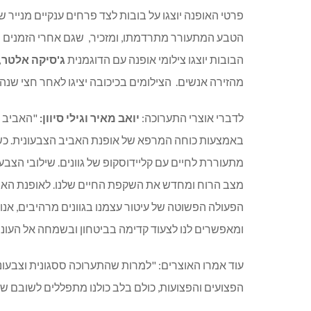
פרטי האופנה יוצגו על בובות לצד פרחים ענקיים מנייר
הטבע המתעורר מתרדמתו, ומזכיר,
שגם אחרי הזמנים ה
הבובות יוצגו צילומי אופנה עם הדוגמנית
ג'סיקה אלטר,
מהזירה אנשים.
הצילומים בכיכובה יציגו לאחר חצי שנה
לדברי
אוצרי
התערוכה
:
יואב
מאיר
וגילי
סיוון
:
"האביב מ
באמצעות כוחה המרפא של אופנת האביב הצבעונית. כש
מתעוררת לחיים עם קליידוסקופ של גוונים. שילובי הצ
מצב הרוח ומחדש את השקפת החיים שלנו. לאופנת האבי
הפעולה הפשוטה של עיטור עצמנו בגוונים מרהיבים, אנ
ומאפשרים לנו לצעוד קדימה בביטחון ובשמחה אל העונ
עוד
אמרו
האוצרים
: "למרות שהתערוכה ססגונית וצבעוני
הפצועים והפצועות, כולם בלב כולנו מתפללים לשובם ש