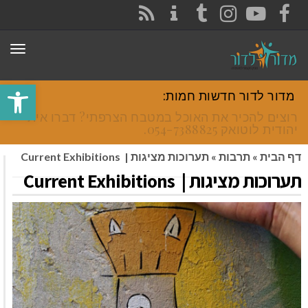
CONTACT
RSS
INSTAGRAM
TUMBLR
YOUTUBE
FACEBOOK
תפר
פתח סרגל
מדור לדור חדשות חמות:
רוצים להכיר את האוכל במטבח הצרפתי? דברו איתי
יהודית לוטואק 054-7388825.
דף הבית
»
תרבות
»
תערוכות מציגות | Current Exhibitions
תערוכות מציגות | Current Exhibitions