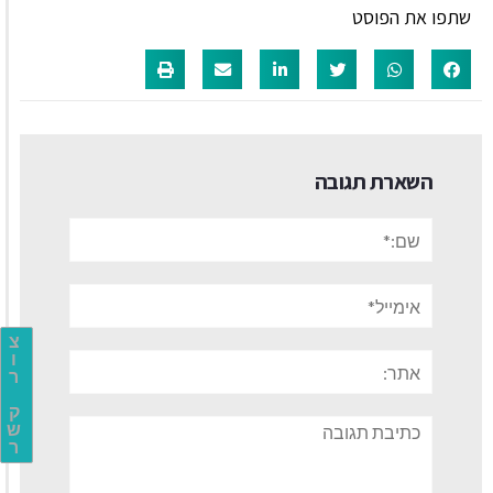
שתפו את הפוסט
השארת תגובה
שם:*
אימייל*
צ
אתר:
ו
ר
ק
תגובה
ש
ר