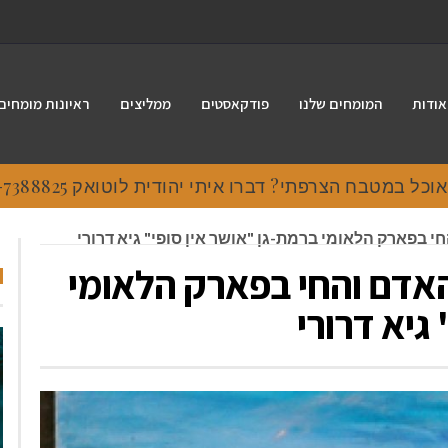
אודות
המומחים שלנו
פודקאסטים
ממליצים
ראיונות מומחים
 במטבח הצרפתי? דברו איתי יהודית לוטואק 054-7388825.
 בפארק הלאומי ברמת-גן "אושר אין סופי" גיא דרורי
האדם והחי בפארק הלאומי
גיא דרורי