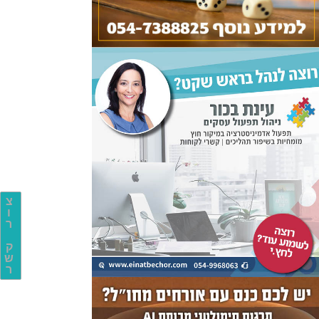
צ
ו
ר
ק
ש
ר