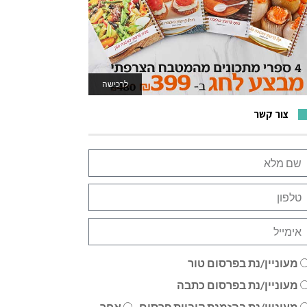
לרכישה
לאתר המשחקים
צור קשר
מעוניין/נת בפרסום טור
מעוניין/נת בפרסום כתבה
מעוניין/נת בהזמנת קוביית פרסום
אחר