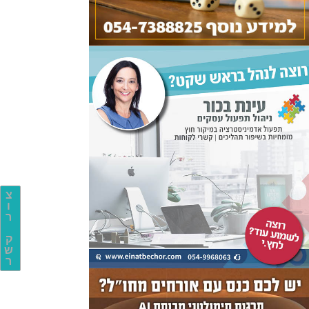
צ
ו
ר
ק
ש
ר