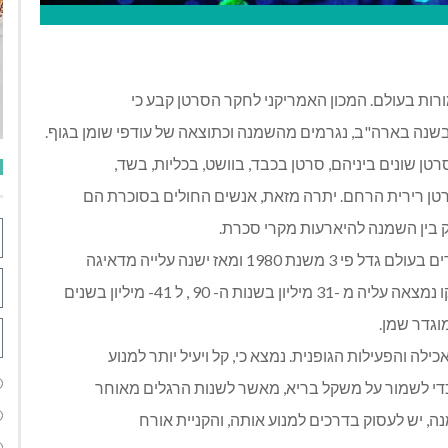
ות בעולם. המכון האמריקני לחקר הסרטן קבע כי
טן רירית הרחם. יתרה מזאת, אנשים החולים בסוכרת הם
ק בין השמנה להיארעות מקרי סכרת.
אחד מכל 3 ילדים בישראל שמן שיעור ההשמנה בקרב ילדים בעולם גדל פי 3 משנת 1980 ומאז ישנה עלייה מדאיגה
במספר הילדים השמנים בכל העולם. על פי נתונים שנבדקו נמצאה עליה מ -31 מיליון בשנות ה- 90 , ל 41- מיליון בשנים
לה והפעילות הגופנית. נמצא כי, קל ויעיל יותר למנוע
 כדי לשמור על משקל בריא, מאשר לשנות הרגלים מאוחר
ה, יש לעסוק בדרכים למנוע אותה, והקניית אורח