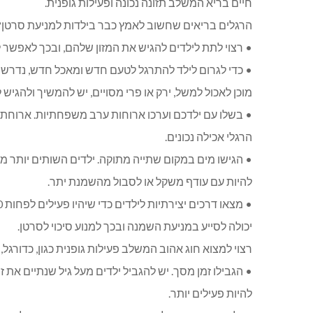
חיים בריא המשלב תזונה נכונה ופעילות גופנית.
הרגלים בריאים שחשוב לאמץ כבר בילדות למניעת סרטן?
• רצוי לתת לילדים להגיש את המזון שלהם, ובכך לאפשר ל
• כדי לגרום לילד להתרגל לטעם חדש ומאכל חדש, נדרשת חשיפה למאכל של מעל
מוכן לאכול למשל, ירק או פרי מסויים, יש להמשיך ולהגיש לו לפחות
• בשלו עם ילדכם וערכו ארוחות ערב משפחתיות. ארוחת 
הרגלי אכילה נכונים.
• הגישו מים במקום שתייה מתוקה. ילדים השותים יותר ממשקה ממות
להיות עם עודף משקל או לסבול מהשמנת יתר.
• מצאו דרכים יצירתיות לילדים כדי שיהיו פעילים לפחות 60 דקות ביום. פעילות גופנית אהובה של 60 דקות ביום
יכולה לסייע במניעת השמנה ובכך למנוע סיכוי לסרטן.
רצוי למצוא חוג אהוב המשלב פעילות גופנית כגון, כדורגל, 
• הגבילו זמן מסך. יש להגביל ילדים מעל גיל שנתיים את זמן המסך לעד 1-2 שעות ביום. וז
להיות פעילים יותר.