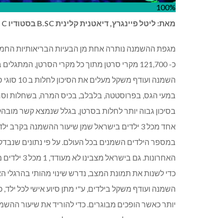
100%
מאת: ליטל פיינגרץ, דיאטנית קלינית B.SC בסטודיו C
מגפת ההשמנה נותרה אחת מן הבעיות הבריאותיות החמור
כ- 121,700 מקרי סרטן מתוך כל מקרי הסרטן, המתגלים בשנה בארה"ב, נגרמים מהשמנה וכתוצאה של עודפי שומן בגוף.
השמנה ועודף משקל מעלים את הסיכון לחלות ב 10 סוגי סרטן שונים ביניהם, סרטן בכבד, בוושט, בכליות, בשד,
במעי הגס, בפרוסטטה, בלבלב, בכיס המרה, בשחלות וסר
בסיכון גבוה יותר לחלות בסרטן, בגלל שנמצא קשר מובה
האחרונות. גם בישראל מצבינו לא מעודד, 1 מכל 3 ילדים מוגדר שמן.
כדי לשנות את תמונת המצב, נדרש שינוי מהותי בהרגלי האכי
השמנה ועודף משקל בילדים, ע"י מתן סיוע אישי לכל ילד,
יותר כאשר הופכים מבוגרים. כדי להוריד את שיעור ההשמנ