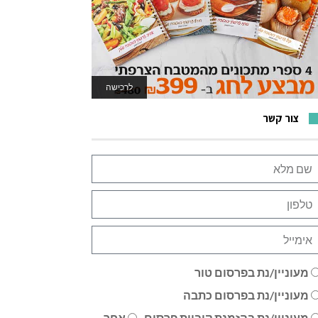
לרכישה
לאתר המשחקים
צור קשר
מעוניין/נת בפרסום טור
מעוניין/נת בפרסום כתבה
מעוניין/נת בהזמנת קוביית פרסום
אחר