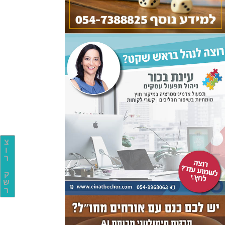
צ
ו
ר
ק
ש
ר