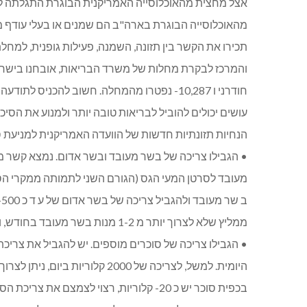
אצל מחצית מהאוכלוסייה האמריקנית הבוגרת התגלתה לפ
מהאוכלוסייה הבוגרת בארה"ב הם שמנים או בעלי עודף משקל. בשנת 2011 , על פי נתוני הר
תכירו את הקשר בין תזונה, השמנה, פעילות גופנית, למחל
והמרכז לבקרת מחלות של משרד הבריאות, אובחנו בישראל 28,077 חולים עם גידולים, מהם 24,992 אובחנו עם
חודרני ו 10,287- נפטרו מהמחלה. חשוב להכניס לתודעה ולזכור שהאוכל שאנו אוכלים והפעילות הגופנית שאנו
עושים יכולים להוביל לבריאות טובה יותר ולמנוע את הסיכו
הנחיות תזונתיות חדשות של הוועדה האמריקנית למניעת 
• הגבילו צריכה של בשר מעובד ובשר אדום. נמצא קשר מ
מעובד לסרטן המעי הגס (הגורם השני לתמותה ממקרי הס
ב שר מעובד ולהגביל צריכה של בשר אדום של ע ד כ 500- גרם בשר אדום בשבוע. משרד הבריאות העולמי
ממליץ שלא לצרוך יותר מ 1-2 מנות בשר מעובד בחודש, ועד 1-2 מנות של בשר אדום לא מעובד בשבוע.
• הגבילו צריכה של סוכרים מוספים. יש להגביל את צריכת הסוכרים המוספי
היומית. למשל, לצריכה של 2000 קלוריות ביום, ניתן לצרוך לא יותר מ 200- קלוריות ליום של סוכר מוסף. כלומר אם
בכפית סוכר יש כ 20- קלוריות, רצוי לצמצם את צריכת הסוכר המוסף לעד 10 כפיות סוכר ביום. מומלץ לקרוא את