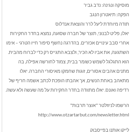
מוסיקה ונגינה: נדב גביר
הפקה: תיאטרון הנגב
תודה מיוחדת ליעל לרר והוצאת אנדלוס
יאלו, פליט לבנוני, תוצר של חברה שסועה, נמצא בחדר החקירות
אחרי סבב עינויים אכזרים. בהדרגה נחשף סיפור חייו הטרגי – אימו
השתגעה, את אביו לא הכיר, ולצבא התגייס רק כדי לברוח מהבית.
הוא התגלגל לשמש כשומר בבית, צמוד לחורשה אפילה, בה
מתנים אהבים אסורים, זוגות שחמקו מאיסורי החברה. יאלו
מתאהב באחת הנשים, אך אהבתו הופכת לכתב אשמה חריף של
רדיפה ואונס. יאלו מתוודה בחדר החקירות על מה שעשה ולא עשה.
הרשמו לניוזלטר "אוצר תרבות"
http://www.otzartarbut.com/newsletter.html
לייקו אותנו בפייסבוק