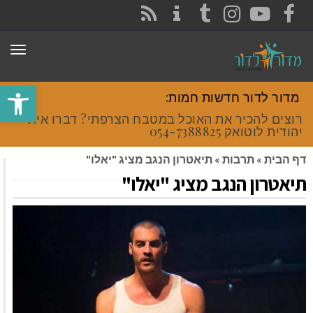
CONTACT
RSS
INSTAGRAM
TUMBLR
YOUTUBE
FACEBOOK
תפר
פתח סרגל
מדור לדור חדשות חמות:
רוצים להכיר את האוכל במטבח הצרפתי? דברו איתי
יהודית לוטואק 054-7388825.
דף הבית
»
תרבות
»
תיאטרון הנגב מציג "יאלו"
תיאטרון הנגב מציג "יאלו"