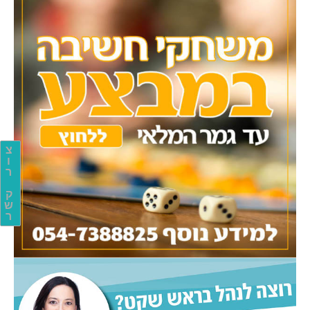
צ
ו
ר
ק
ש
ר