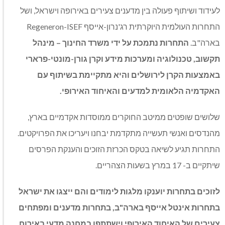
לעידוד ושיתוף פעולה בין מדענים צעירים באירופה וישראל, ושל
התחרות העולמית היוקרתית רג'נרון-אייסף Regeneron-ISEF
בארה"ב.
התחרות
נתמכת על ידי משרד החינוך – מינהל
תקשוב, טכנולוגיה ומערכות מידע וקרן גורן-מונטי-פרארי
באמצעות הקרן לירושלים והיא מתקיימת בשיתוף עם
האקדמיה הלאומית למדעים והאיחוד האירופי.
שלושים שופטים ממיטב החוקרים ממוסדות אקדמיים בארץ,
מהנדסים ואנשי תעשייה מתקדמת יבחנו ויעריכו את הפרויקטים.
התחרות תגיע לשיאה בטקס הכרזת הזוכים והענקת הפרסים
שיתקיים ב- 17 במרץ בשעות הצהריים.
לזוכים בתחרות יוענקו מלגות לימודים והם ייצגו את ישראל
בתחרות אינטל אייסף בארה"ב, בתחרות מדענים ומפתחים
צעירים של האיחוד האירופי וישתתפו במחנה מדעי באירוח