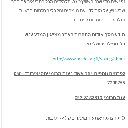
נפגשים מדי שנה בשוויץ כ-70 תלמידים מכל רחבי אירופה בברן
שבשוויץ, על מנת לדון עם מומחים ומקבלי החלטות בבעיות
הגלובליות העומדות לפתחנו.
מידע נוסף אודות התחרות באתר מוזיאון המדע ע"ש
בלומפילד ירושלים:
http://www.mada.org.il/young/about
לפרטים נוספים: יהב אשד, "ענת מרומי יחסי ציבור", 050-
7238755
ענת מרומי, 052-8133813
לחצו לקריאת עוד מאמרים של >>
תרבות