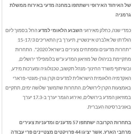
של האיחוד האירופי וישתתפו במחנה מדעי באירוח ממשלת
גרמניה
כמדי שנה, כחלק מאירועי
השבוע הלאומי למדע
החל בסמוך ליום
הולדתו של אלברט איינשטיין, תיערך בין התאריכים 15-17/3
"תחרות מדענים ומפתחים צעירים בישראל 2020". התחרות
מתקיימת בניהולו של מוזיאון המדע ע"ש בלומפילד ירושלים,
ובשיתוף משרד החינוך-מנהל תקשוב, טכנולוגיה ומערכות מידע,
האקדמיה הלאומית הישראלית למדעים וקרן גורן-מונטי-פרארי
באמצעות הקרן לירושלים. התחרות שתמשך שלושה ימים, תתקיים
במוזיאון המדע בירושלים, ואירוע הגמר יערך ב-17.3 יערך
באוניברסיטה העברית.
בתחרות הקרובה
ישתתפו
57
מדענים ומדעניות צעירים
מרחבי הארץ, אשר יציגו 44 פרויקטים מצטיינים פרי עבודה