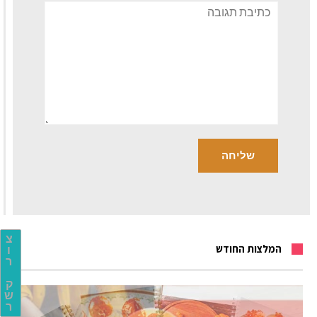
תגובה
צ
המלצות החודש
ו
ר
ק
ש
ר