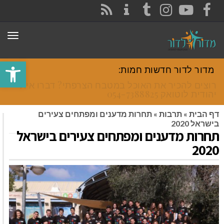
CONTACT
RSS
INSTAGRAM
TUMBLR
YOUTUBE
FACEBOOK
תפר
פתח סרגל
מדור לדור חדשות חמות:
רוצים להכיר את האוכל במטבח הצרפתי? דברו איתי
יהודית לוטואק 054-7388825.
דף הבית
»
תרבות
»
תחרות מדענים ומפתחים צעירים
בישראל 2020
תחרות מדענים ומפתחים צעירים בישראל
2020