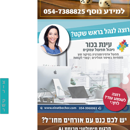
צ
ו
ר
ק
ש
ר