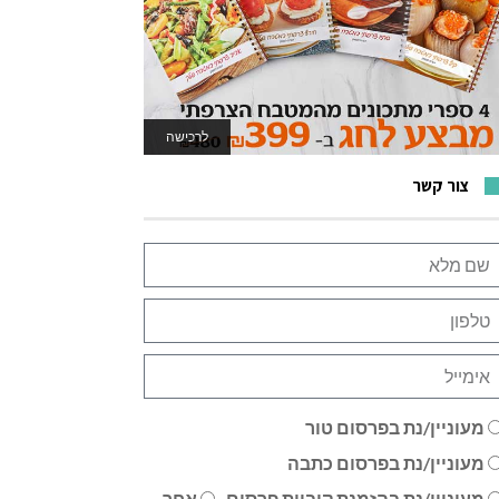
לרכישה
לאתר המשחקים
צור קשר
מעוניין/נת בפרסום טור
מעוניין/נת בפרסום כתבה
מעוניין/נת בהזמנת קוביית פרסום
אחר