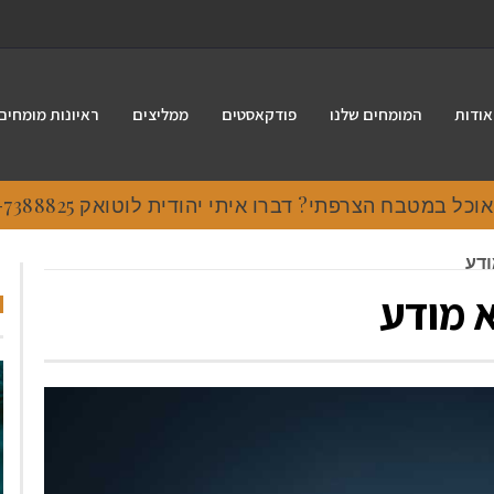
אודות
המומחים שלנו
פודקאסטים
ממליצים
ראיונות מומחים
 במטבח הצרפתי? דברו איתי יהודית לוטואק 054-7388825.
ודע
א מודע