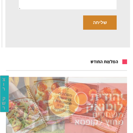
המלצות החודש
צ
ו
ר
ק
ש
ר