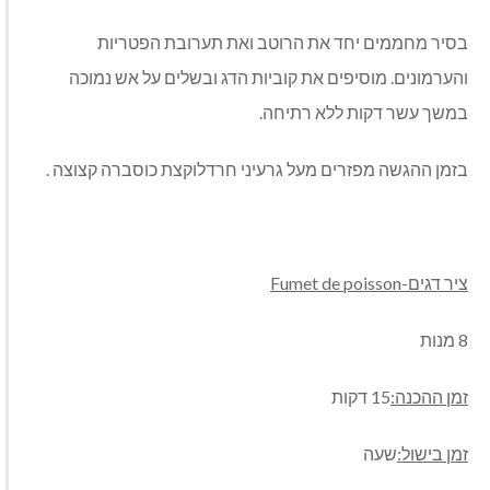
בסיר מחממים יחד את הרוטב ואת תערובת הפטריות
והערמונים. מוסיפים את קוביות הדג ובשלים על אש נמוכה
במשך עשר דקות ללא רתיחה.
בזמן ההגשה מפזרים מעל גרעיני חרדלוקצת כוסברה קצוצה .
ציר דגים-
Fumet de poisson
8 מנות
זמן ההכנה:
15 דקות
זמן בישול:
שעה