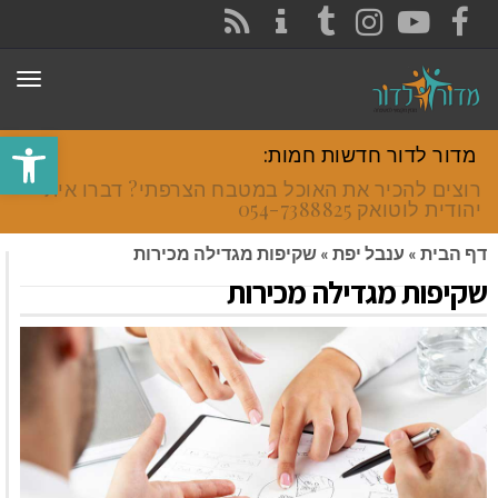
CONTACT
RSS
INSTAGRAM
TUMBLR
YOUTUBE
FACEBOOK
תפר
פתח סרגל
מדור לדור חדשות חמות:
רוצים להכיר את האוכל במטבח הצרפתי? דברו איתי
יהודית לוטואק 054-7388825.
דף הבית
»
ענבל יפת
»
שקיפות מגדילה מכירות
שקיפות מגדילה מכירות