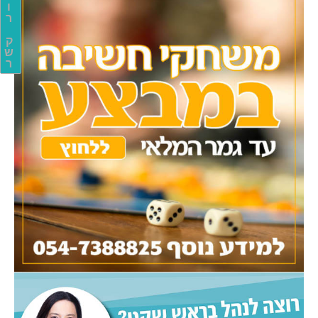
ו
ר
ק
ש
ר