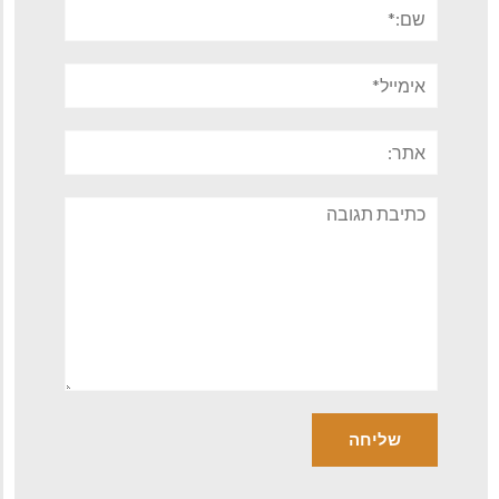
שם:*
אימייל*
אתר:
תגובה