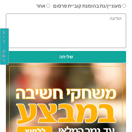
מעוניין/נת בהזמנת קוביית פרסום
אחר
צ
ו
ר
ק
ש
שליחה
ר