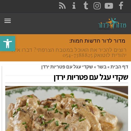
CONTACT
RSS
INSTAGRAM
TUMBLR
YOUTUBE
FACEBOOK
תפר
פתח סרגל
מדור לדור חדשות חמות:
רוצים להכיר את האוכל במטבח הצרפתי? דברו איתי
יהודית לוטואק 054-7388825.
דף הבית
»
בשר
»
שקדי עגל עם פטריות ירדן
שקדי עגל עם פטריות ירדן