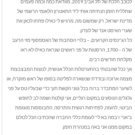
לכוכב הלכת של תל אביב 2019. מוודאת כמה וכמה פעמים
שחללית הזמן הנחיתה אותי ליד התאטרון הלאומי הרשמי של
מדינת ישראל, רק שמשום מה, מרגיש לי כאילו פתחו לכאן את
שערי האיסט אנד של לונדון.
כל הג'ינסים הקרועים, – בלויי הסחבות של האספסוף מזי הרעב
של ה – 1700, הרסטות על פני ראשים שנראה כאילו לא ראו
מקלחת חודשים רבים.
אך ככל שהבטתי בהתערטלות הכלל אנושית, לנוצות המבצבצות
מצמה ארוכה ובודדת שנשארה לפליטה בסופו של ראש מוקרח, או
לשיער המתבדר ברוח בכל גווני הקשת תוך כדי שבעליו טס על פני
גלגלים הנוסעים במקום רגליים, אני קולטת ושמה לב לחופש
הביטוי, להעזה, לפתיחות רגשית והתרסה. התבוססות מוגזמת
ב'אני' ו'במה בא לי' לעומת כללי החברה שהכתיבו הכל לכולם
במקום ממנו אני באה במנהרת הזמן.