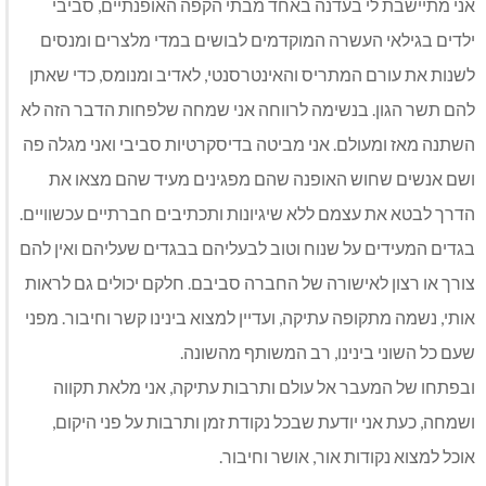
אני מתיישבת לי בעדנה באחד מבתי הקפה האופנתיים, סביבי
ילדים בגילאי העשרה המוקדמים לבושים במדי מלצרים ומנסים
לשנות את עורם המתריס והאינטרסנטי, לאדיב ומנומס, כדי שאתן
להם תשר הגון. בנשימה לרווחה אני שמחה שלפחות הדבר הזה לא
השתנה מאז ומעולם. אני מביטה בדיסקרטיות סביבי ואני מגלה פה
ושם אנשים שחוש האופנה שהם מפגינים מעיד שהם מצאו את
הדרך לבטא את עצמם ללא שיגיונות ותכתיבים חברתיים עכשוויים.
בגדים המעידים על שנוח וטוב לבעליהם בבגדים שעליהם ואין להם
צורך או רצון לאישורה של החברה סביבם. חלקם יכולים גם לראות
אותי, נשמה מתקופה עתיקה, ועדיין למצוא בינינו קשר וחיבור. מפני
שעם כל השוני בינינו, רב המשותף מהשונה.
ובפתחו של המעבר אל עולם ותרבות עתיקה, אני מלאת תקווה
ושמחה, כעת אני יודעת שבכל נקודת זמן ותרבות על פני היקום,
אוכל למצוא נקודות אור, אושר וחיבור.