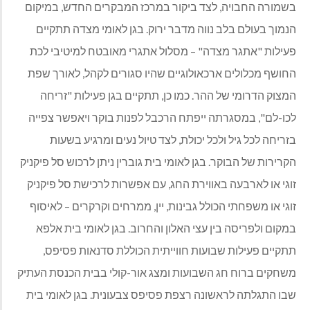
בשמורה החבויה, לצד ביקור במרכז המבקרים החדש, במיקום
הנמוך בעולם בלב נווה מדבר ירוק. בגן לאומי מצדה תתקיים
פעילות "אתגר מצדה" – מסלול אתגרי מאובטח למיטיבי לכת
החושף מכלולים ארכאולוגיים שהיו סגורים לקהל, לאורך שפת
המצוק הדרומי של ההר. כמו כן, תתקיים בגן פעילות "זריחה
לכו-לם", במסגרתה ייפתח הרכבל לפנות בוקר ויאפשר צפייה
בזריחה לכל גיל ולכל יכולת, לצד טיול נעים ומרגיע בשעות
הקרירות של הבוקר. בגן לאומי בית גוברין ניתן לרכוש סל פיקניק
זוגי או לארבעה באווירת החג, עם אפשרות לרכישת סל פיקניק
זוגי או משפחתי הכולל גבינות, יין, ממרחים וקרקרים – לאיסוף
במקום ולפריסה בין עצי האלון והחרוב. בגן לאומי בית אלפא
תתקיים פעילות שבועות חווייתית הכוללת סדנאות פסיפס,
משחקים ברוח חג השבועות ומצג אור-קולי בבית הכנסת העתיק
שבו התגלתה לראשונה רצפת פסיפס צבעונית. בגן לאומי בית