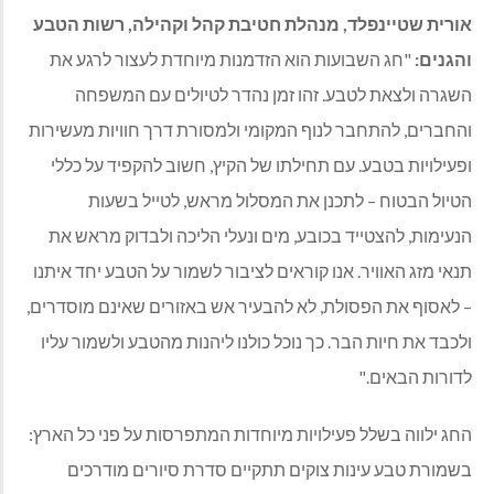
אורית שטיינפלד, מנהלת חטיבת קהל וקהילה, רשות הטבע
והגנים:
"חג השבועות הוא הזדמנות מיוחדת לעצור לרגע את
השגרה ולצאת לטבע. זהו זמן נהדר לטיולים עם המשפחה
והחברים, להתחבר לנוף המקומי ולמסורת דרך חוויות מעשירות
ופעילויות בטבע. עם תחילתו של הקיץ, חשוב להקפיד על כללי
הטיול הבטוח – לתכנן את המסלול מראש, לטייל בשעות
הנעימות, להצטייד בכובע, מים ונעלי הליכה ולבדוק מראש את
תנאי מזג האוויר. אנו קוראים לציבור לשמור על הטבע יחד איתנו
– לאסוף את הפסולת, לא להבעיר אש באזורים שאינם מוסדרים,
ולכבד את חיות הבר. כך נוכל כולנו ליהנות מהטבע ולשמור עליו
לדורות הבאים."
החג ילווה בשלל פעילויות מיוחדות המתפרסות על פני כל הארץ:
בשמורת טבע עינות צוקים תתקיים סדרת סיורים מודרכים