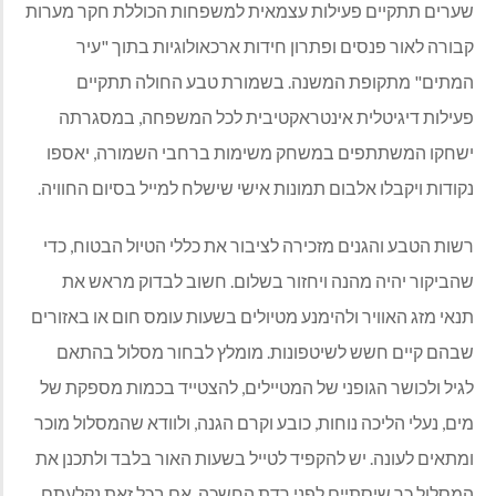
שערים תתקיים פעילות עצמאית למשפחות הכוללת חקר מערות
קבורה לאור פנסים ופתרון חידות ארכאולוגיות בתוך "עיר
המתים" מתקופת המשנה. בשמורת טבע החולה תתקיים
פעילות דיגיטלית אינטראקטיבית לכל המשפחה, במסגרתה
ישחקו המשתתפים במשחק משימות ברחבי השמורה, יאספו
נקודות ויקבלו אלבום תמונות אישי שישלח למייל בסיום החוויה.
רשות הטבע והגנים מזכירה לציבור את כללי הטיול הבטוח, כדי
שהביקור יהיה מהנה ויחזור בשלום. חשוב לבדוק מראש את
תנאי מזג האוויר ולהימנע מטיולים בשעות עומס חום או באזורים
שבהם קיים חשש לשיטפונות. מומלץ לבחור מסלול בהתאם
לגיל ולכושר הגופני של המטיילים, להצטייד בכמות מספקת של
מים, נעלי הליכה נוחות, כובע וקרם הגנה, ולוודא שהמסלול מוכר
ומתאים לעונה. יש להקפיד לטייל בשעות האור בלבד ולתכנן את
המסלול כך שיסתיים לפני רדת החשכה. אם בכל זאת נקלעתם