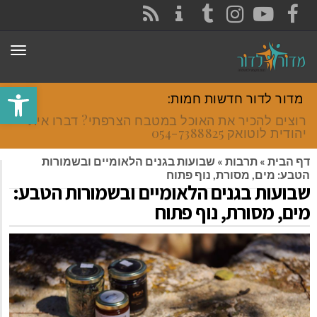
CONTACT
RSS
INSTAGRAM
TUMBLR
YOUTUBE
FACEBOOK
תפר
פתח סרגל
מדור לדור חדשות חמות:
רוצים להכיר את האוכל במטבח הצרפתי? דברו איתי
יהודית לוטואק 054-7388825.
דף הבית
»
תרבות
»
שבועות בגנים הלאומיים ובשמורות
הטבע: מים, מסורת, נוף פתוח
שבועות בגנים הלאומיים ובשמורות הטבע:
מים, מסורת, נוף פתוח