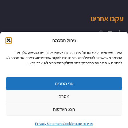
עקבו אחרינו
Instagram
YouTube
Facebook
ניהול הסכמה
האתר משתמש בקוקיז וטכנולוגיות דומות כדי לשפר את חוויית הגלישה שלך. מתן
הסכמה מאפשר לנו להפעיל תכונות מסוימות ולעקוב אחרי שימוש באתר. אם תבחר לא
להסכים או תסיר את הסכמתך, ייתכן שחלק מהפיצ’רים לא יעבדו כראוי.
אני מסכים
מסרב
הצג העדפות
גלילה
מיתוג עיצוב ובניית אתרים
מדיניות קובצי Cookie
Privacy Statement