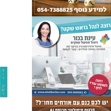
צ
ו
ר
ק
ש
ר