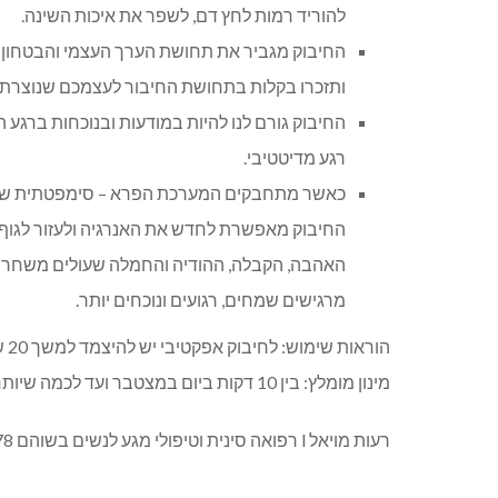
להוריד רמות לחץ דם, לשפר את איכות השינה.
החיבוק מגביר את תחושת הערך העצמי והבטחון ה
ותזכרו בקלות בתחושת החיבור לעצמכם שנוצרת 
החיבוק גורם לנו להיות במודעות ובנוכחות ברגע
רגע מדיטטיבי.
כאשר מתחבקים המערכת הפרא – סימפטתית שאחרא
החיבוק מאפשרת לחדש את האנרגיה ולעזור לגוף "ל
האהבה, הקבלה, ההודיה והחמלה שעולים משחרור 
מרגישים שמחים, רגועים ונוכחים יותר.
הוראות שימוש: לחיבוק אפקטיבי יש להיצמד למשך 20 שניות
מינון מומלץ: בין 10 דקות ביום במצטבר ועד לכמה שיותר
רעות מויאל l רפואה סינית וטיפולי מגע לנשים בשוהם l 050-9293378