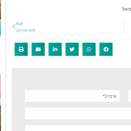
יאל
הבא
לטפח את הלב
אימייל*