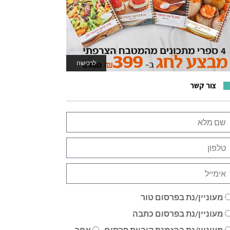
לרכישה
לאתר המשחקים
צור קשר
מעוניין/נת בפרסום טור
מעוניין/נת בפרסום כתבה
מעוניין/נת בהזמנת קוביית פרסום
אחר