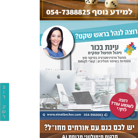
צ
ו
ר
ק
ש
ר