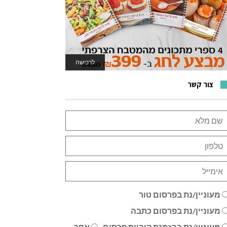
לרכישה
לאתר המשחקים
צור קשר
מעוניין/נת בפרסום טור
מעוניין/נת בפרסום כתבה
מעוניין/נת בהזמנת קוביית פרסום
אחר