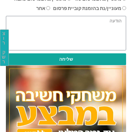
מעוניין/נת בהזמנת קוביית פרסום
אחר
צ
ו
ר
ק
ש
שליחה
ר