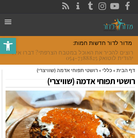
CONTACT
RSS
INSTAGRAM
TUMBLR
YOUTUBE
FACEBOOK
תפר
פתח סרגל
מדור לדור חדשות חמות:
רוצים להכיר את האוכל במטבח הצרפתי? דברו איתי
יהודית לוטואק 054-7388825.
דף הבית
»
כללי
»
רושטי תפוחי אדמה (שוויצרי)
רושטי תפוחי אדמה (שוויצרי)