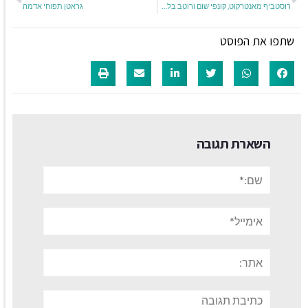
רוסטביף מאנטרקוט, קונפי שום ורוטב בלסמי מצומצם
גראטן תפוחי אדמה
שתפו את הפוסט
השארת תגובה
שם:*
אימייל*
אתר:
תגובה