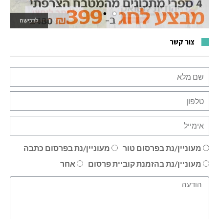
לרכישה
לאתר המשחקים
צור קשר
מעוניין/נת בפרסום טור
מעוניין/נת בפרסום כתבה
מעוניין/נת בהזמנת קוביית פרסום
אחר