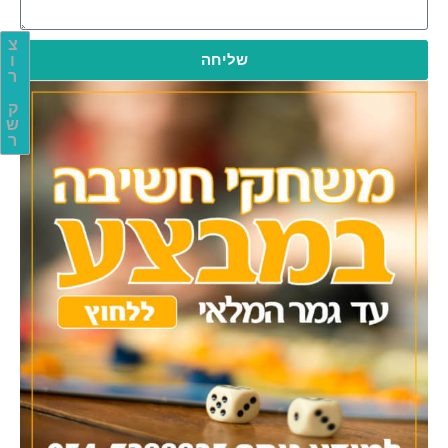
צ
שליחה
ו
ר
ק
ש
ר