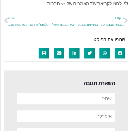
לחצו לקריאת עוד מאמרים של >>
תרבות
הקודם
הבא
מבצעי שבוע הספר במוזיאון גוש קטיף בירושלים נמשכים במלוא העוצמה
מגוון פעילויות לסופ"ש: הצגות, סדנאות מגוונות והופעות חינם בחוצות המפרץ אאוטלט חגיגה לכל המשפחה
שתפו את הפוסט
השארת תגובה
שם:*
אימייל*
אתר: