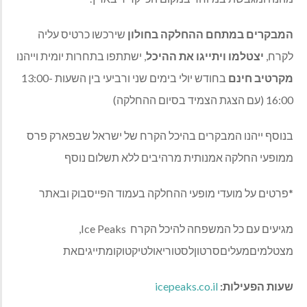
המבקרים
במתחם
ההחלקה
בחולון
שירכשו כרטיס עליה
לקרח
,
יצטלמו
ויתייגו
את
ההיכל
,
ישתתפו בתחרות יומית וייהנו
מקרטיב
חינם
בחודש יולי בימים שני ורביעי בין השעות
13:00-
16:00
(
עם
הצגת
הצמיד
בסיום
ההחלקה
)
בנוסף ייהנו המבקרים בהיכל הקרח של ישראל שבפארק פרס
ממופעי החלקה אמנותית מרהיבים ללא תשלום נוסף
*
פרטים על מועדי מופעי ההחלקה בעמוד הפייסבוק ובאתר
מגיעים עם כל המשפחה להיכל הקרח
Ice Peaks,
מצטלמיםמעליםסרטוןלסטוריאולטיקטוקומתייגיםאת
שעות הפעילות:
icepeaks.co.il