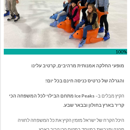
100%
מופעי
החלקה
אמנותית
מרהיבים
,
קרטיב
עלינו
והגרלה
של
כרטיס
כניסה
חינם
בכל
יום
!
הקיץ מבלים ב
–
Ice Peaks
מתחם
הבילוי
לכל
המשפחה
הכי
קריר
בארץ
בחולון
ובבאר
שבע
.
היכל הקרח של ישראל מזמין הקיץ את כל המשפחה לחוויה
מהנה ומגבשת במיוחד במקום הכי קריר בארץ
.