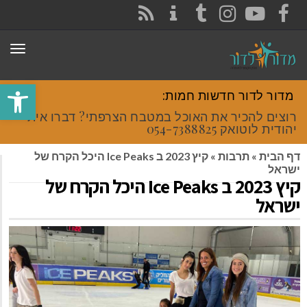
CONTACT
RSS
INSTAGRAM
TUMBLR
YOUTUBE
FACEBOOK
תפר
פתח סרגל
מדור לדור חדשות חמות:
רוצים להכיר את האוכל במטבח הצרפתי? דברו איתי
יהודית לוטואק 054-7388825.
דף הבית
»
תרבות
»
קיץ 2023 ב Ice Peaks היכל הקרח של
ישראל
קיץ 2023 ב Ice Peaks היכל הקרח של
ישראל