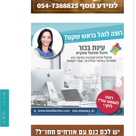
צ
ו
ר
ק
ש
ר