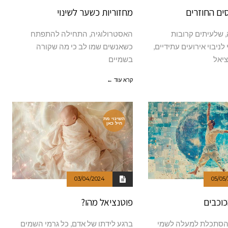
ים החוזרים
מחזוריות כשער לשינוי
 שלעיתים קרובות
האסטרולוגיה, התחילה להתפתח
ניבוי אירועים עתידיים,
כשאנשים שמו לב כי מה שקורה
יאל
בשמיים
קרא עוד ←
השינוי מת
חיל כאן
03/04/2024
05/05
כוכבים
פוטנציאל מהו?
הסתכלת למעלה לשמי
ברגע לידתו של אדם, כל גרמי השמים