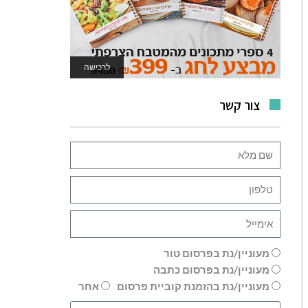
לרכישה
לאתר המשחקים
צור קשר
מעוניין/נת בפרסום טור
מעוניין/נת בפרסום כתבה
מעוניין/נת בהזמנת קוביית פרסום
אחר