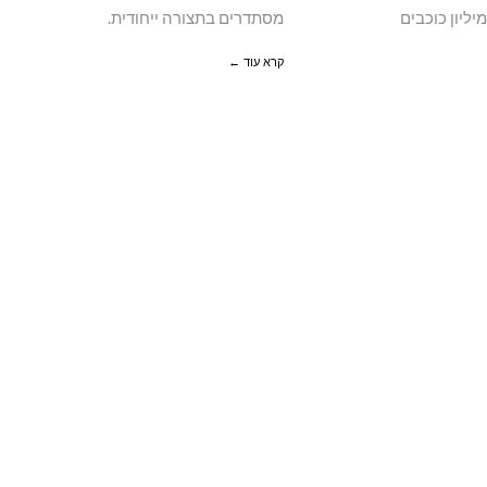
יליון כוכבים
מסתדרים בתצורה ייחודית.
קרא עוד ←