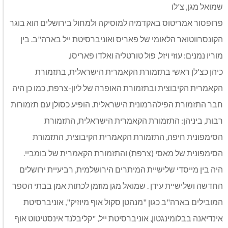
שמואל מגן, צ'לו
פרופסור אמריטוס באקדמיה למוסיקה ולמחול בירושלים הוא בוגר
הקונסרווטואר הלאומי של פאריס ואוניברסיטת ייל בארה"ב. בין
מוריו נמנים: עוזי ויזל, פול טורטליה ואלדו פאריסו,
כיהן כצ'לן ראשי בתזמורת הקאמרית הישראלית, בתזמורת
הקאמרית הקיבוצית ובתזמורת האופרה של ליון-צרפת, כמו כן היה
חבר התזמורת הפילהרמונית הישראלית. הופיע כסולן עם תזמורות
רבות, ביניהן: התזמורת הקאמרית הישראלית, התזמורת
הסימפונית חיפה, התזמורת הקאמרית הקיבוצית, התזמורת
הסימפונית של מאסי (צרפת) והתזמורת הקאמרית של בומביי.
היה בין מייסדי שלישיית המיתרים הירושלמית, רביעיית ירושלים
החדשה ושלישיית עידן . שמואל מגן מוזמן לכתות אמן בבתי הספר
המובילים בארה"ב כגון "מנהטן סקול אוף מיוזיק", אוניברסיטת
אינדיאנה בבלומינגטון, אוניברסיטת ייל, "קליבלנד אינסטיטוט אוף