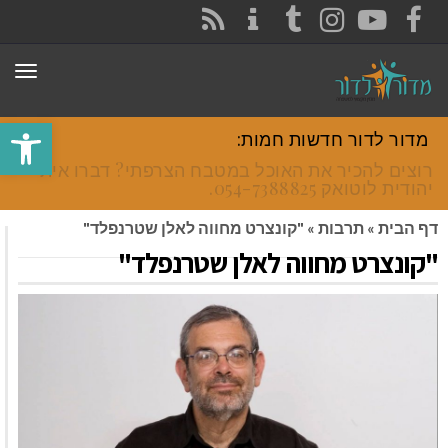
CONTACT
RSS
INSTAGRAM
TUMBLR
YOUTUBE
FACEBOOK
תפר
פתח סרגל
מדור לדור חדשות חמות:
רוצים להכיר את האוכל במטבח הצרפתי? דברו איתי
יהודית לוטואק 054-7388825.
דף הבית
»
תרבות
»
"קונצרט מחווה לאלן שטרנפלד"
"קונצרט מחווה לאלן שטרנפלד"