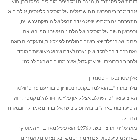
דורות של פסנתרנים, מנצחים ומלחינים מובילים. כפסנתרן, הוא
אחד מבכירי הפרשנים הישראלים של מוסיקה קלאסית, אולם הוא
התפרסם גם כמבצע יוצא מגדר הרגיל של מוסיקה עכשווית,
וכפרשן חשוב של מוסיקה של מלחינים אשר ניספו בשואה.
פרופ' שטרנפלד יצא בשנה החולפת לגימלאות, והאקדמיה רואה
זאת ככבוד רב להקדיש קונצרט לאדם שהוא מאושיות המוסד,
ולהכיר בתרומתו של אמן גדול, אשר מהווה השראה לכולנו".
אלן שטרנפלד – פסנתרן
נולד בארה"ב. הוא למד בקונסרבטוריון פיבודי עם פרופ' וולטר
האוציג, ואח"כ השתלם אצל ליאון פליישר ו-ווילהלם קמפף. הוא
הופיע רבות בארה"ב, באירופה, בישראל, בדרום אמריקה ובמזרח
הרחוק.
מאז עלייתו ארצה בשנת 1976, הוא פעיל מאד בחיי המוסיקה
בארץ: מופיע כסולן עם תזמורות, מנגן בקונצרטים קאמריים