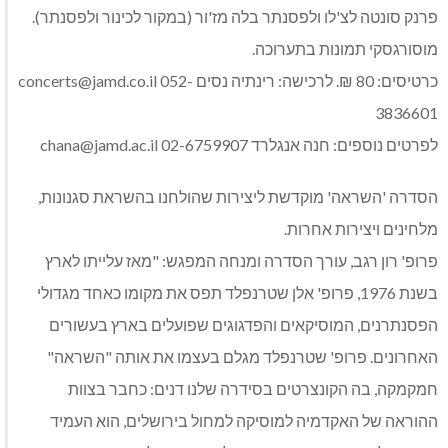
פרנק סונטה לצ'לו ולפסנתר בלה מז'ור (במקור לכינור ולפסנתר).
מוסורגסקי תמונות בתערוכה.
כרטיסים: 80 ₪. לרכישה: רינתיה נסים
052-
concerts@jamd.co.il
3836601
לפרטים נוספים: חנה אנגלרד
02-6759907
chana@jamd.ac.il
הסדרה 'השראה' מוקדשת ליצירות שהולחנו בהשראת סגנונות,
מלחינים ויצירות אחרות.
פרופ' רון רגב, עורך הסדרה ומנחה המפגש: "מאז עלייתו לארץ
בשנת 1976, פרופ' אלן שטרנפלד תפס את מקומו כאחד מגדולי
הפסנתרנים, המוסיקאים והפדגוגים שפועלים בארץ בעשורים
האחרונים. פרופ' שטרנפלד מגלם בעצמו את אותה "השראה"
חמקמקה, בה הקונצרטים בסידרה שלנו דנים: כחבר בצוות
ההוראה של האקדמיה למוסיקה למחול בירושלים, הוא העמיד