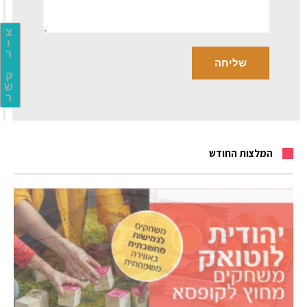
צ
ו
ר
ק
ש
ר
המלצות החודש