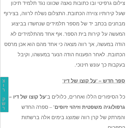
צילום גרפיטי ובו כתובות נאצה
שכוונו
נגד תלמיד תיכון
שעל קירותיו צוירה הכתובת
.
התצלום
נשלח לרווה
,
בצירוף
מבחנים
בכתב יד
של מספר תלמידים שנחשדו בביצוע
המעשה על קירות בית הספר
.
אף אחד מהתלמידים לא
הודה במעשה
,
אך רווה מצאה כי אחד מהם הוא
אכן
מרסס
הכתובת
.
לאחר הפענוח הודה הנער במעשהו
,
ו
קיבל
בעקבות כך עונש חינוכי
.
ספר חדש
–
'
על קוצו של דיו
'
צ
ו
ר
כל הסיפורים הללו ואחרים
,
כלולים ב
'
על קוצו של דיו
–
ק
ש
גרפולוגיה משפטית וזיהוי זיופים
'
–
ספרה החדש
ר
והמרתק של קרן רווה שמוצג בימים אלה ברשתות
הספרים
.