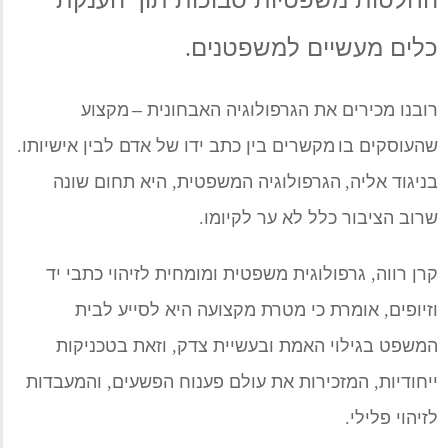
כלים מעשיים למשפטנים
.
רובנו מכירים את ה
גרפולוגיה
ה
אבחונית
–
מקצוע
שהעוסקים בו
מקשרים
בין כתב ידו של אדם לבין אישיותו
.
בניגוד
אליה
,
ה
גרפולוגיה
ה
משפטית
,
היא
תחום
שונה
שרוב הציבור כלל לא ער לקיומו
.
קרן רווה
,
גרפולוגית משפטית
ומומחית לזיהוי כתבי יד
וזיופים
,
אומרת כי
מטר
ת מקצועה היא
לסייע לבית
המשפט בגילוי האמת ובעשיית צדק
,
וזאת בטכניקות
ייחודיות
,
המזכירות את עולם פענוח הפשעים
,
והמעבדות
לזיהוי פלילי
.