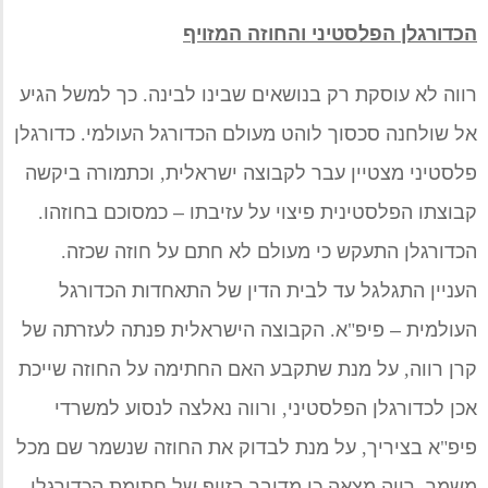
הכדורגלן הפלסטיני והחוזה המזויף
רווה לא עוסקת רק בנושאים שבינו לבינה
.
כך למשל הגיע
אל שולחנה סכסוך לוהט מעולם הכדורגל העולמי
.
כדורגלן
פלסטיני מצטיין עבר לקבוצה ישראלית
,
וכתמורה ביקשה
קבוצתו הפלסטינית פיצוי על עזיבתו
–
כמסוכם בחוזהו
.
הכדורגלן התעקש כי מעולם לא חתם על חוזה
ש
כזה
.
העניין התגלגל עד לבית הדין של התאחדות הכדורגל
העולמית
–
פיפ
"
א
.
הקבוצה הישראלית פנתה לעזרתה של
קרן רווה
,
על מנת שתקבע האם החתימה על החוזה שייכת
אכן לכדורגלן הפלסטיני
,
ורווה נאלצה לנסוע למשרדי
פיפ
"
א בציריך
,
על מנת לבדוק את החוזה שנשמר שם מכל
משמר
.
רווה מצאה כי מדובר בזיוף של חתימת הכדורגלן
,