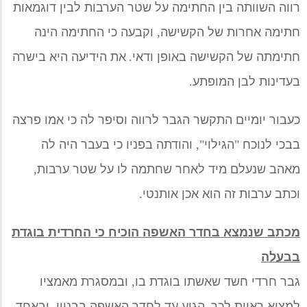
רווה השוותה
בין
החתימה
על שטר הערבות לבין דוגמאות
חתימה אחרות
של הקשישה
,
וקבעה כי החתימה הינה
חתימתה של הקשישה באופן ודאי
.
את הידיעה היא בישרה
בעדינות לבן המופתע
.
כעבור יומיים התקשר הגבר לרווה וסיפר לה כי
אמו
פרצה
בבכי לנוכח
"
הגילוי
",
והודתה
בפניו
כי בעבר היה לה
מאהב ש
נעלם
מיד לאחר שחתמה לו על שטר ערבות
,
וכתב ערבות זה הוא אכן אותנטי
.
מכתב שנמצא בחדר האשפה הוכיח כי החרדית בוגדת
בבעלה
גבר חרדי חשד שאשתו בוגדת בו
,
ובמסגרת מאמציו
למצוא ראיות
לכך
,
הגיע עד ל
חדר האשפה
ב
בניין
,
ובאחד