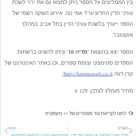
בין הממליצים על הספר ניתן למצוא גם את יו
"
ר לשכת
עורכי הדין החדש עו
"
ד אפי נוה
.
אירוע השקה רשמי של
הספר ייערך בלשכת עורכי הדין בתל אביב במהלך
אוקטובר
.
הספר יצא בהוצאת
'
מדיה
10'
וניתן להשיגו ברשתות
הספרים סטימצקי וצומת ספרים
,
וכן באתר האינטרנט של
קרן רווה
http://kerenraveh.co.il
/
מחיר מומלץ לצרכן
: 129 ₪
לחצו לקריאת עוד מאמרים של >>
משפטיפ
הקודם
הבא
פס"ד מעורר מחלוקת: אב המגדל את ילדיו יחויב לשלם מזונות לאם
הלכה חדשה בעליון: ניתן לטעון לפסלות שופט גם בדיעבד, אך רק במסגרת ערעור על פסק-הדין.