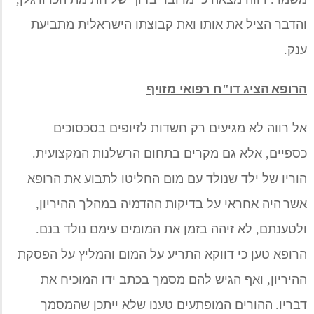
והדבר הציל את אותו ואת קבוצתו הישראלית
מתביעת
ענק
.
הרופא
הציג דו
"
ח רפואי מזויף
אל רווה לא מגיעים רק חשדות לזיופים בסכסוכים
כספיים
,
אלא גם מקרים בתחום הרשלנות המקצועית
.
הוריו של ילד שנולד עם מום החליטו לתבוע את הרופא
אשר
היה אחראי על בדיקות ההדמיה במהלך ההיריון
,
ולטענתם
,
לא זיהה בזמן את המומים עימם נולד בנם
.
הרופא טען כי
דווקא
התריע על המום והמליץ על הפסקת
ההיריון
,
ואף הגיש להם מסמך בכתב ידו המוכיח את
דבריו
.
ההורים המופתעים טענו שלא ייתכן שהמסמך