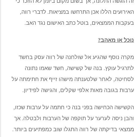
זה הוגשה התלונה
,
אך
בשום מקום ביומן לא הוזכר כי
ה
אירועים הללו אכן התרחשו
במציאות
.
לדברי רווה
,
בעקבות
הממצאים
,
בוטל כתב האישום נגד האב
.
נוכל או מאהב
?
מקרה נוסף שהגיע אל שולחנה של רווה עסק בחשד
לתרגיל עוקץ
.
בנה של קשישה
,
חשד שאמו נתונה
לסחיטה
,
לאחר שלטענתה מישהו זייף את חתימתה על
ערבות
בגובה מאות אלפי שקלים
,
והגישה לפידיון
.
הקשישה
הכחישה בפני בנה כי חתמה על ערבות שכזו
,
והבן ניסה לערער על תוקפה של הערבות ולבטלה
.
אך
ממצאי בדיקתה של רווה התגלו שוב כמפתיעים ביותר
.