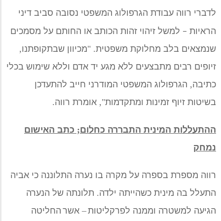
לדברי
רווה עבודת הגרפולוג המשפטי נסובה סביב דיני
–
הראיות
למשל
זיהוי
זהות הכותב או החותם
על מסמכים
ש
נמצאים בלב
מחלוקת משפטית
.
"
מכיוון שבתקופתנו
,
זיופים רבים מתבצעים ללא מגע יד אדם וללא שימוש בכלי
כתיבה
,
הגרפולוג המשפטי המודרני חייב להתעדכן
בשיטות זיוף זמינות ומתקדמות
",
אומרת רווה
.
ההתעללות המינית התבררה כחלום
;
כתב האישום
נמחק
רווה מספרת בספרה על מקרה בו
נערה התלוננה כי
אביה
התעלל בה מינית
כשהייתה ילדה
.
תלונתה של הנערה
הגיעה למשטרה וממנה ל
פרקליטות
–
אשר
החליטה