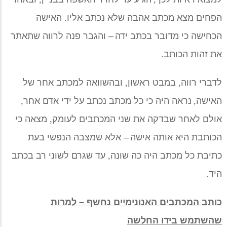
הפחים
מצא מכתב אהבה שלא נכתב אליו
.
האישה
הכחישה כי מדובר בכתב ידה
–
והגבר פנה לרווה שתאתר
את זהות הכותב
.
לדברי רווה
,
במבט ראשון
,
ובהשוואה למכתב אחר של
האישה
,
נראה היה כי כל מכתב נכתב על ידי אדם אחר
,
אולם לאחר שבדקה את שני המכתבים לעומק
,
מצאה כי
הכותבת היא אותה
אישה
–
אלא שמצבה הנפשי
בעת
כתיבת כל מכתב היה כה
שונה
,
עד ש
גרם לשוני
רב
בכתב
היד
.
כותב המכתבים האנונימיים נחשף
–
למרות
שהשתמש בידו החלשה