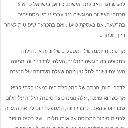
ל
הגיש נגד
האב
כתב אישום
.
כידוע
,
בישראל כ
-95%
מכתבי האישום המוגשים נגד עברייני מין מסתיימים
בהרשעה
,
אם בעסקת טיעון
,
ואם בהכרעה שיפוטית לאחר
דיון הוכחות
.
אך
פענוח יומנה של המטפלת
,
שליוותה את הילדה
בתקופה
בה הוגשה התלונה
,
העלה
,
לדברי רווה
,
תמונה
מעניינת ו
שונה לחלוטין
ממה שעלה מעדותה של הנערה
.
לדברי רווה
,
הכתב של המטפלת היה כמעט בלתי קריא
,
אך כשהוא פוענח
,
עלה ממנו כיצד סיפרה הילדה
על חלום
ש
בו הופיע האב
.
לדברי רווה
,
המטפלת
הובילה את
הנערה
לבניית סיפור
ה
מבוסס על אותו חלום
–
ועל בסיס סיפור