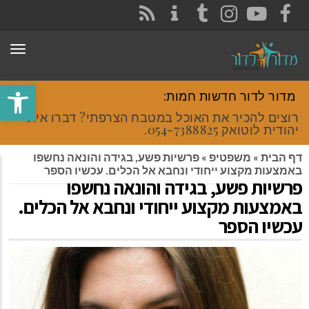
CONTACT
RSS
INSTAGRAM
TUMBLR
YOUTUBE
FACEBOOK
תפר
פתח סרגל
מדור לדור חדשות חמות:
רוצים להכיר את האוכל במטבח הצרפתי? דברו איתי
יהודית לוטואק 054-7388825.
דף הבית
»
משפטיפ
»
פרשיות פשע, בגידה והונאה נחשפו
באמצעות מקצוע ייחודי ונחבא אל הכלים. עכשיו הספר
פרשיות פשע, בגידה והונאה נחשפו
באמצעות מקצוע ייחודי ונחבא אל הכלים.
עכשיו הספר