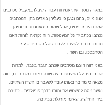
במקרה נוסף
,
שתי
עמיתות
עבודה קיבלו במקביל מכתבים
אנונימיים
,
בהם נטען כי בעליהן בוגדים בהן
.
המכתבים
אמנם היו מודפסים
,
אבל שמות הנמענות וכתובותיהן
נכתבו בכתב יד על המעטפות
.
רווה נקראה לזהות
ה
אם
מדובר בחבר לשעבר לעבודה של השתיים
–
עמו
הסתכסכו
,
ובו חשדו
.
בפני רווה הוצגו מסמכים שכתב הגבר בעבר
,
ולמרות
שכתב היד על המעטפות היה שונה בצורתו מכתב ידו
,
רווה
מצאה כי מדובר ב
אותו עובד לשעבר
בו חשדו השתיים
,
ואשר ניסה לטשטש את זהותו בדרך פופולרית
–
כתיבה
ביד
ו החלשה
,
שאינה מורגלת בכתיבה
.