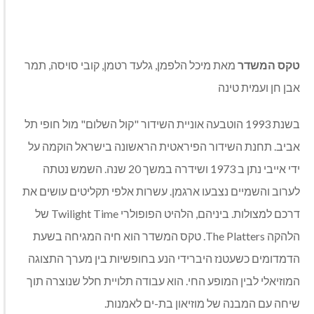
טקס המשדר
מאת מיכל הלפמן, גלעד רטמן, קובי סויסה, תמר
אבן חן ועמית טינה
בשנת 1993 הוטבעה אוניית השידור "קול השלום" מול חופי תל
אביב. תחנת השידור הפיראטית הראשונה בישראל הוקמה על
ידי אייבי נתן ב 1973 ושידרה במשך 20 שנה. השמש נטתה
לערוב והשמיים נצבעו ארגמן. עשרות אלפי תקליטים עושים את
דרכם למצולות. ביניהם, הלהיט הפופולרי Twilight Time של
הלהקה The Platters. טקס המשדר הוא חיה המגיחה בשעת
הדמדומים כשעטנז היברידי הנע בחופשיות בין מערך התצוגה
המוזיאלי לבין המופע החי. הוא עבודה תלויית חלל שנוצרה תוך
שיחה עם המבנה של מוזיאון בת-ים לאמנות.