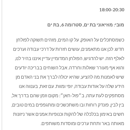
18:00-20:30
מובי: מוזיאוני בת ים, סטרומה 6, בת ים
כשמסתכלים על האופק, על קו המים, מזהים תשוקה לפולחן
חדש. לכן אנו מתאמנים, עושים חזרות על דרכי עבודה וערכים
לאלף הזה. יש להדגיש, הפולחן המדומיין עדיין איננו בהיר לנו,
והוא אף מעורר שאלות וחרדה. אבל השוחים בבריכה יודעים
שיש לאמנות מה להציע, שהיא יכולה לברך את בני האדם מן
הידע שלה על אודות עבודה, יופי ומוות. עם זאת, בענווה אנו
מסתפקים לעת עתה, ב״פול-חאן״: מקום וזמן שהם בדרך אל,
בין לבין, פונדק רוחות ובו משתכשכים ומתגפפים במים טובים,
חשים באימון בכלכלה של להקות וכנופיות אמנים אשר ניזונות
מאותה באר ותחת ערכים ומוסדות משותפים.