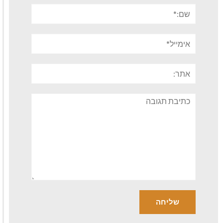
שם:*
אימייל*
אתר:
תגובה