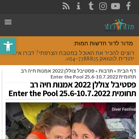
CONTACT
RSS
INSTAGRAM
TUMBLR
YOUTUBE
FACEBOOK
תפר
פתח סרגל
מדור לדור חדשות חמות:
רוצים להכיר את האוכל במטבח הצרפתי? דברו איתי
יהודית לוטואק 054-7388825.
דף הבית
»
תרבות
»
פסטיבל צוללן 2022 אמנות חיה רב
תחומית Enter the Pool 25.6-10.7.2022
פסטיבל צוללן 2022 אמנות חיה רב
תחומית Enter the Pool 25.6-10.7.2022