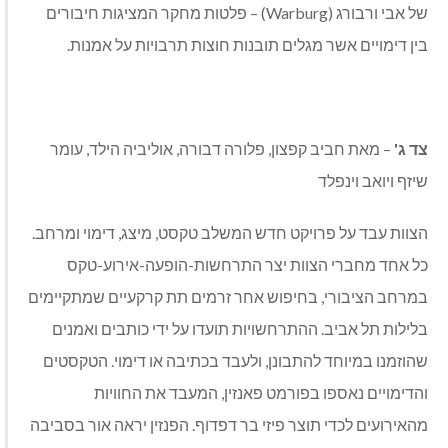
של אבי ורבורג (Warburg) – פלטות מחקר המציגות חיבורים
בין דימויים אשר מגלים תובנות חוצות תרבויות על אמנות.
צד ג'
– מאת חביב קפצון, פלורה דבורה, אוליביה הילד, עומר
שיזף ויואב וינפלד
הצוות עבד על פרויקט חדש המשלב טקסט, מיצג, דימוי ומרחב.
כל אחד מחברי הצוות יצר התרחשות-הופעה-אירוע-טקס
במרחב הציבורי, בחיפוש אחר זרמים תת קרקעיים שמתקיימים
בלילות תל אביב. ההתרחשויות תועדו על ידי כותבים ואמנים
שהוזמנו במיוחד להתבונן, ולעבד בכתיבה או דימוי. הטקסטים
והדימויים נאספו בפורמט פאנזין, המעבד את החוויות
מהאירועים לכדי תוצר פיזי בר דפדוף. הפנזין יראה אור בסביבה