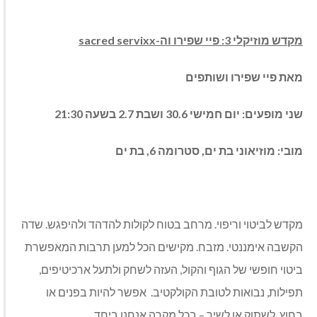
מקדש מוזיקלי 3:
פיי שפירו וה-
sacred servixx
מאת פיי שפירו ושותפים
שני מופעים:
יום חמישי 30.6 ושבת 2.7 בשעה 21:30
מובי: מוזיאוני בת ים, סטרומה 6, בת ים
מקדש לביטוי וריפוי. מרחב בטוח לקולות להדהד ולהיפגש. שדה
הקשבה אימננטי. מזבח. מקישים הכל למען תרבות המאפשרת
ביטוי חופשי של הגוף והקול, העזה לשחק ולתעל ארכיטיפים,
תפילות, נבואות לטובת הקולקטיב. אפשר להיות בפנים או
בחוץ, לשתוק או לשיר – בכל מקרה אנחנו ביחד.