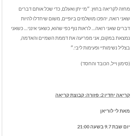
מחזה לקריאה בחוץ. ״מי יתן ואעלם, כדי שכל אותם דברים
שאני רואה, יהפכו מושלמים ביופיים, משום שיחדלו להיות
דברים שאני רואה… לראות נוף כפי שהוא, כשאני אינני… כשאני
נמצאת במקום, אני מפריעה את דממת השמיים והאדמה,
בצליל נשימותיי ופעימות ליבי.״
(סימון וייל, הכובד והחסד)
קריאה יחדיו 2: פזורה: קבוצת קריאה
מאת לי לוריאן
יום שבת 9.7 בשעה 21:00