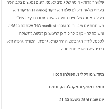
שלוש רוקדות – אוסף של גופים לא מאורגנים נפגשים בלב העיר
בערות מלאה. העולם שלנו הוא ריקוד (a dance). הריקוד הוא
פעולה נאמנה של חיים, תנועה שאינה מוסדרת. Trio Hey!
משוחחת עם איבון ריינר ועם 'NO manifesto' שכתבה ב1964.
ומשיבה לה – כן! כן לריקוד, כן לריגוש, כן לבשר, לתשוקה,
לסכנה, ליחד. הגרביטציה היא כוריאוגרפיה. והכוריאוגרפיה היא
גרביטציה בואו איתנו למטה.
מקדש מוזיקלי 1: הפולחן הנכון
תומר דמסקי והמקהלה הקוונטית
יום שבת 25/6 בשעה 21:30