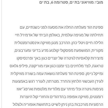
מובי: מוזיאוני בת ים, סטרומה 6, בת ים
ספינת הוד מעלתה החלה את מסעה לפני כשנתיים, עם
תחילתה של מגיפה עולמית, באולפן הביתי של אדמירל חיי
הלילה חיים ויטלי כהן. ההרכב מנגן מוזיקה אינסטרומנטלית
מקורית, המושפעת מפסקולי קולנוע מדע בדיוני ומערבונים,
מיצירות קלאסיות לגיטרה של יוצרים כגון באך ופרנסיסקו
טראגה, לצד מלחינים בני זמננו כגון אניו מוריקונה, פיליפ גלאס
ומייקל ניימן. ספינת הוד מעלתה נושאת עמה בשורה מוזיקלית
לעידן העכשווי הלחוץ והחרד. מטרתה, לעורר רגש באמצעות
נעימות גיטרה וכלי מיתר עם מלודיות מלטפות וארפג׳יאוז
רומנטים, מוזיקה אפופה בהדהודים והחזרי קול היוצרות
הרמוניות מורכבות בהן ניתן לשייט בתחושת אופוריה ולצלול