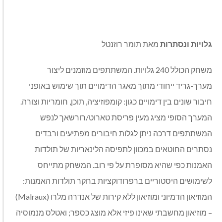
גלויות ונסתרות
מאת תומר רוזנטל
משחק הכולל 240 גלויות. המשתתפים מוזמנים ליצור
מערך-גריד ייחודי מתוך מאגר הדימויים תוך שימוש באופני
חיבור שונים בין דימויים כגון: קומפוזיציה, תוכן, חומריות וצורה.
המערך הסופי מציג מעין פריסת טארוט/רורשאך לנפש
המשתתפים דרכה ניתן לגלות חיבורים מפתיעים ורבדים
נסתרים החוטאים במכוון לתפיסה הלינאריות של תולדות
האמנות כפי שהיא מסופרת על פי רוב. המשחק מתייחס
לשימושים היסטוריים ברפרודוקציות בחקר תולדות האמנות:
המוזיאון הדמיוני ומוזיאון ללא קירות של אנדרה מלרו (Malraux)
– מוזיאון מחשבתי שאינו פיזי אלא מוצג כספר; ואטלס מנמוסיה