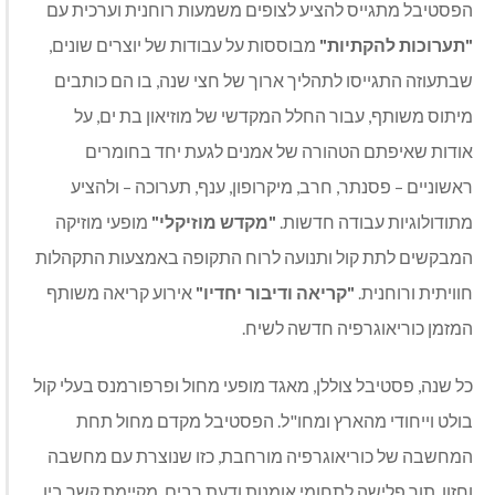
הפסטיבל מתגייס להציע לצופים משמעות רוחנית וערכית עם
"תערוכות להקתיות"
מבוססות על עבודות של יוצרים שונים,
שבתעוזה התגייסו לתהליך ארוך של חצי שנה, בו הם כותבים
מיתוס משותף, עבור החלל המקדשי של מוזיאון בת ים, על
אודות שאיפתם הטהורה של אמנים לגעת יחד בחומרים
ראשוניים – פסנתר, חרב, מיקרופון, ענף, תערוכה – ולהציע
מתודולוגיות עבודה חדשות.
"מקדש מוזיקלי"
מופעי מוזיקה
המבקשים לתת קול ותנועה לרוח התקופה באמצעות התקהלות
חוויתית ורוחנית.
"קריאה ודיבור יחדיו"
אירוע קריאה משותף
המזמן כוריאוגרפיה חדשה לשיח.
כל שנה, פסטיבל צוללן, מאגד מופעי מחול ופרפורמנס בעלי קול
בולט וייחודי מהארץ ומחו"ל. הפסטיבל מקדם מחול תחת
המחשבה של כוריאוגרפיה מורחבת, כזו שנוצרת עם מחשבה
וחזון, תוך פלישה לתחומי אומנות ודעת רבים, מקיימת קשר בין