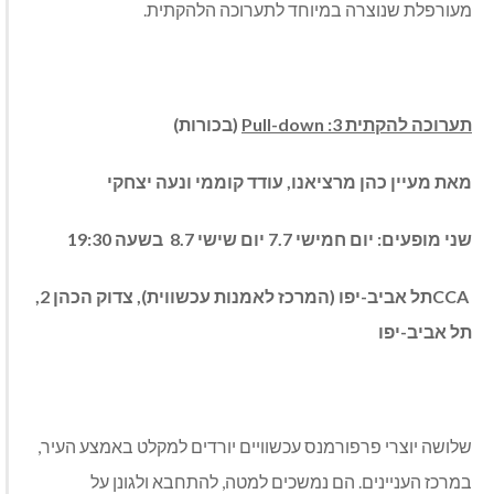
מעורפלת שנוצרה במיוחד לתערוכה הלהקתית.
תערוכה להקתית 3:
Pull-down
(בכורות)
מאת מעיין כהן מרציאנו, עודד קוממי ונעה יצחקי
שני מופעים:
יום חמישי 7.7 יום שישי 8.7
בשעה 19:30
CCA
תל אביב-יפו (המרכז לאמנות עכשווית), צדוק הכהן 2,
תל אביב-יפו
שלושה יוצרי פרפורמנס עכשוויים יורדים למקלט באמצע העיר,
במרכז העניינים. הם נמשכים למטה, להתחבא ולגונן על