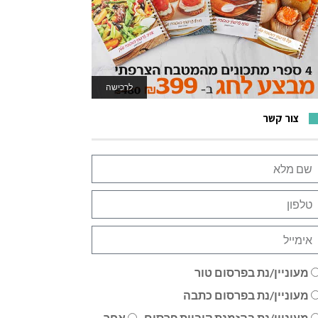
לרכישה
לאתר המשחקים
צור קשר
מעוניין/נת בפרסום טור
מעוניין/נת בפרסום כתבה
מעוניין/נת בהזמנת קוביית פרסום
אחר