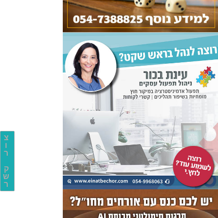
צ
ו
ר
ק
ש
ר