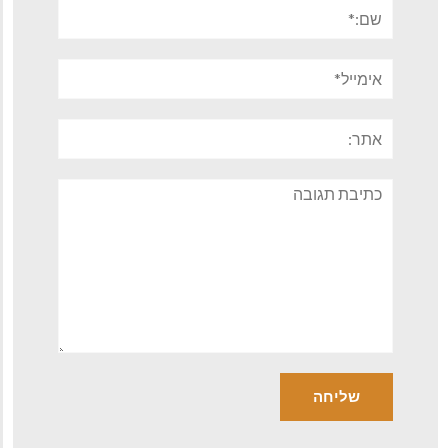
שם:*
אימייל*
אתר:
תגובה