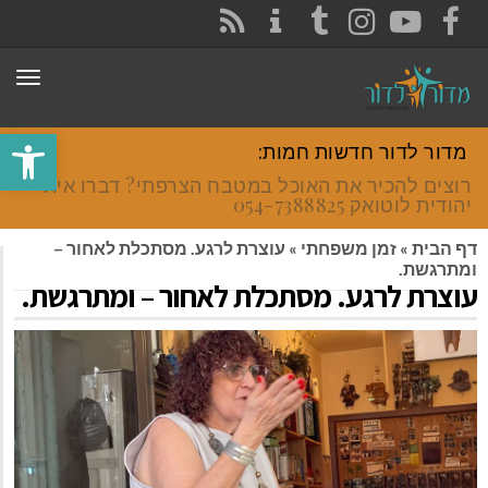
CONTACT
RSS
INSTAGRAM
TUMBLR
YOUTUBE
FACEBOOK
תפר
פתח סרגל
מדור לדור חדשות חמות:
רוצים להכיר את האוכל במטבח הצרפתי? דברו איתי
יהודית לוטואק 054-7388825.
דף הבית
»
זמן משפחתי
»
עוצרת לרגע. מסתכלת לאחור –
ומתרגשת.
עוצרת לרגע. מסתכלת לאחור – ומתרגשת.