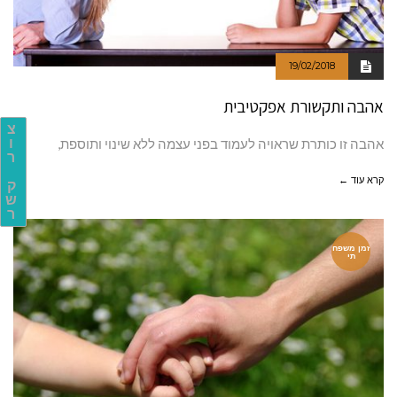
19/02/2018
אהבה ותקשורת אפקטיבית
צ
אהבה זו כותרת שראויה לעמוד בפני עצמה ללא שינוי ותוספת,
ו
ר
קרא עוד ←
ק
ש
ר
זמן משפח
תי