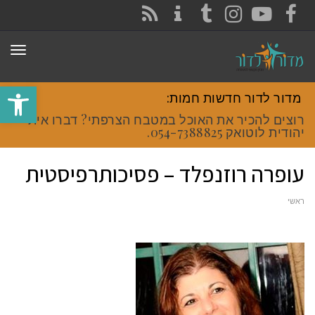
CONTACT
RSS
INSTAGRAM
TUMBLR
YOUTUBE
FACEBOOK
תפר
פתח סרגל
מדור לדור חדשות חמות:
רוצים להכיר את האוכל במטבח הצרפתי? דברו איתי
יהודית לוטואק 054-7388825.
עופרה רוזנפלד – פסיכותרפיסטית
ראשי