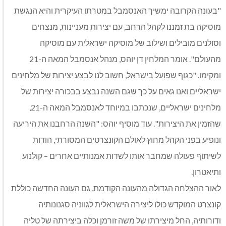
"בעונה הקרובה ימשיך האנסמבל במטרתו העיקרית והיא הנגשת
מוסיקה בת זמננו לקהל הרחב, עם יצירות מעניינות, מנצחים
וסולנים מובילים ושילוב של מוסיקה ישראלית עם מוסיקה
מהעולם". אומר המלחין דן יוהס, מנהל אנסמבל המאה ה-21
ומקימו. "כגוף שפועל בישראל, חשוב לנו לבצע יצירות של מלחינים
ישראליים ואנו גאים על כך שגם השנה נבצע בבכורה יצירות של
מלחינים ישראליים, שנכתבו במיוחד לאנסמבל המאה ה-21,
שהזמין את היצירות". עוד מוסיף יוהס: "השנה הרחבנו את היריעה
ונופיע בפני הקהל מחוץ לאולם הקונצרטים המסורתי, הודות
לשיתוף פעולה שמחבר אותו לשדות אמנותיים אחרים – קולנוע
ותיאטרון.
לאור ההצלחה הגדולה מהעונה הקודמת, גם העונה החדשה כוללת
קונצרט המוקדש כולו ליצירה הישראלית לגווניה סגנונותיה
ודורותיה, החל מיצירתו של משה זורמן וכלה ביצירתה של טליה