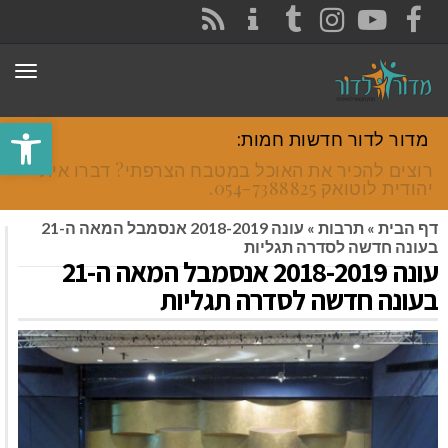
CONTACT
RSS
INSTAGRAM
TUMBLR
YOUTUBE
FACEBOOK
תפר
פתח סרגל
מדור לדור חדשות חמות:
רוצים להכיר את האוכל במטבח הצרפתי? דברו איתי
יהודית לוטואק 054-7388825.
דף הבית
»
תרבות
»
עונה 2018-2019 אנסמבל המאה ה-21
בעונה חדשה לסדרה תגליות
עונה 2018-2019 אנסמבל המאה ה-21
בעונה חדשה לסדרה תגליות