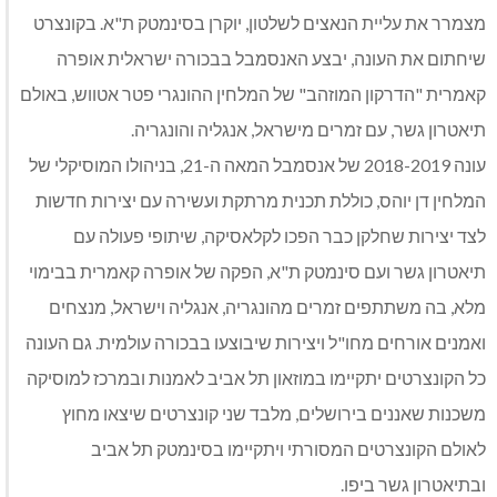
מצמרר את עליית הנאצים לשלטון, יוקרן בסינמטק ת"א. בקונצרט
שיחתום את העונה, יבצע האנסמבל בבכורה ישראלית אופרה
קאמרית "הדרקון המוזהב" של המלחין ההונגרי פטר אטווש, באולם
תיאטרון גשר, עם זמרים מישראל, אנגליה והונגריה.
עונה 2018-2019 של אנסמבל המאה ה-21, בניהולו המוסיקלי של
המלחין דן יוהס, כוללת תכנית מרתקת ועשירה עם יצירות חדשות
לצד יצירות שחלקן כבר הפכו לקלאסיקה, שיתופי פעולה עם
תיאטרון גשר ועם סינמטק ת"א, הפקה של אופרה קאמרית בבימוי
מלא, בה משתתפים זמרים מהונגריה, אנגליה וישראל, מנצחים
ואמנים אורחים מחו"ל ויצירות שיבוצעו בבכורה עולמית. גם העונה
כל הקונצרטים יתקיימו במוזאון תל אביב לאמנות ובמרכז למוסיקה
משכנות שאננים בירושלים, מלבד שני קונצרטים שיצאו מחוץ
לאולם הקונצרטים המסורתי ויתקיימו בסינמטק תל אביב
ובתיאטרון גשר ביפו.