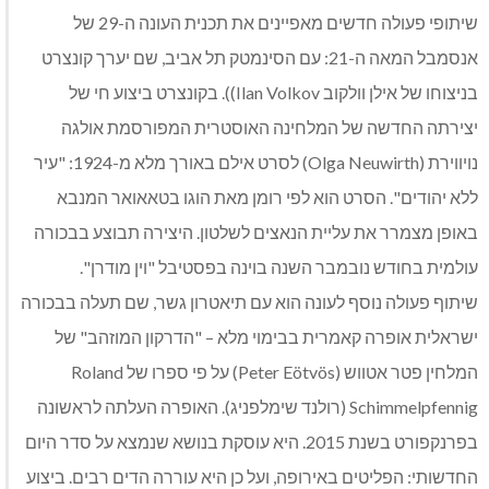
שיתופי פעולה חדשים מאפיינים את תכנית העונה ה-29 של
אנסמבל המאה ה-21: עם הסינמטק תל אביב, שם יערך קונצרט
בניצוחו של אילן וולקוב Ilan Volkov)). בקונצרט ביצוע חי של
יצירתה החדשה של המלחינה האוסטרית המפורסמת אולגה
נויווירת (Olga Neuwirth) לסרט אילם באורך מלא מ-1924: "עיר
ללא יהודים". הסרט הוא לפי רומן מאת הוגו בטאאואר המנבא
באופן מצמרר את עליית הנאצים לשלטון. היצירה תבוצע בבכורה
עולמית בחודש נובמבר השנה בוינה בפסטיבל "וין מודרן".
שיתוף פעולה נוסף לעונה הוא עם תיאטרון גשר, שם תעלה בבכורה
ישראלית אופרה קאמרית בבימוי מלא – "הדרקון המוזהב" של
המלחין פטר אטווש (Peter Eötvös) על פי ספרו של Roland
Schimmelpfennig (רולנד שימלפניג). האופרה העלתה לראשונה
בפרנקפורט בשנת 2015. היא עוסקת בנושא שנמצא על סדר היום
החדשותי: הפליטים באירופה, ועל כן היא עוררה הדים רבים. ביצוע