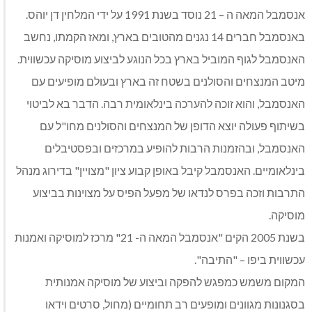
אנסמבל המאה ה – 21 נוסד בשנת 1991 על ידי המלחין דן יוהס.
באנסמבל חברים 14 נגנים מהטובים בארץ, ומאז הקמתו, נחשב
האנסמבל לגוף המוביל בארץ בכל הנוגע לביצוע מוסיקה עכשווית.
מיטב המנצחים והסולנים בשטח זה בארץ ובעולם מופיעים עם
האנסמבל, והוא זוכה להערכה בינלאומית רבה. הדבר בא לביטוי
בשיתוף פעולה יוצא הדופן של המנצחים והסולנים מחו"ל עם
האנסמבל, ובהזמנות הרבות להופיע במרכזים ובפסטיבלים
בינלאומיים. האנסמבל קיבל באופן קבוע ציון "מצויין" בדירוג מנהל
התרבות וזכה בפרס לנדאו של מפעל הפיס על מצוינות בביצוע
מוסיקה.
בשנת 2005 הקים "אנסמבל המאה ה- 21" מרכז למוסיקה ואמנות
עכשווית ביפו – "התיבה".
המקום משמש כמפגש להפקה וביצוע של מוסיקה אמנותית
בסגנונות מגוונים ומופעים רב תחומיים (מחול, סרטים וידאו