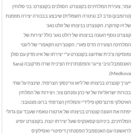
עמר, צעירת המלחינים בקונצרט. הסולנים בקונצרט: בני סלוחין
(טרומבון) ונדב לב (גיטרה חשמלית) שיבצע בבכורה יצירה מוזמנת
של זיו קוז'וקרו. הקונצרט בניצוחו של זולט נאג'
קונצרט נוסף העונה בניצוחו של ז'ולט נאג' כולל יצירות של
המלחינה הצעירה הדס פארי, הקונצ'רטו הקאמרי של ליגטי
ומוסיקה צ'כית שתיוצג בקונצרט ע"י יצירתו של איוו מדק עם סולן
האנסמבל טיבי צייגר והפסנתרנית הצ'כית שרה מדקובה (Sara
Medkova).
ייערך קונצרט בניצוחו של ליאו וורינסקי הצרפתי, שינצח על שתי
בכורות ישראליות של שי כהן ומנחם צור, ויצירות של המלחין
האיטלקי פרנצ'סקו פילידיי והמלחין הצרפתי ברונו מנטובני.
יפתח את העונה קונצרט בניצוחו של ארטורו טאמיו שעבד עם גדולי
המלחינים, ביניהם קסאנקיס שעל יצירתו ינצח. בקונצרט יופיע
לראשונה עם האנסמבל הפסנתרן דימיטרי ואסילקיס