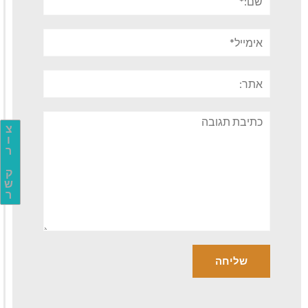
אימייל*
אתר:
תגובה
צ
ו
ר
ק
ש
ר