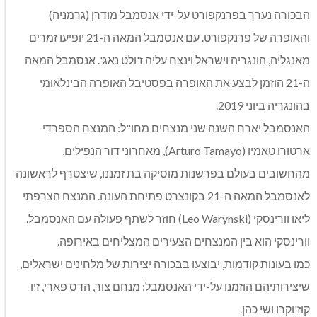
הבכורה נערך בפרנקפורט על-ידי אנסמבל מודרן (גרמניה)
והאופרה של פרנקפורט. עם אנסמבל המאה ה-21 יופיעו זמרים
מאנגליה, הונגריה וישראל וינצח עליה ז'ולט נאג'. אנסמבל המאה
ה-21 הוזמן לבצע את האופרה בפסטיבל האופרה הבינלאומי
בהונגריה ביוני 2019.
האנסמבל יארח השנה שני מנצחים מחו"ל: המנצח הספרדי
ארטורו טאמיו (Arturo Tamayo), מאחרוני דור הנפילים,
מהחשובים בעולם בפרשנות מוסיקה בת זמננו, שיצטרף לראשונה
לאנסמבל המאה ה-21 בקונצרט פתיחת העונה. המנצח הצרפתי
ליאו וורינסקי (Leo Warynski) חוזר לשתף פעולה עם האנסמבל.
וורינסקי הוא בין המנצחים הצעירים המצליחים באירופה.
כמו בעונות קודמות, יבוצעו בבכורה יצירות של מלחינים ישראלים,
שיצירותיהם הוזמנו על-ידי האנסמבל: מנחם צור, הדס פארי, זיו
קוז'וקרו ושי כהן.