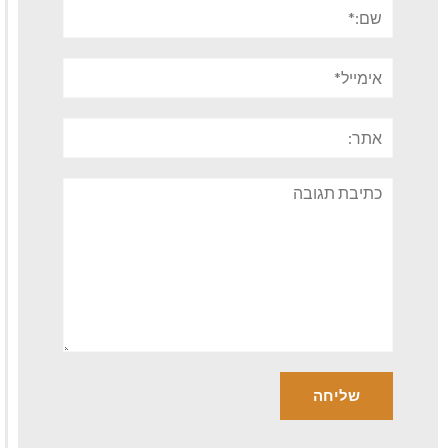
שם:*
אימייל*
אתר:
תגובה