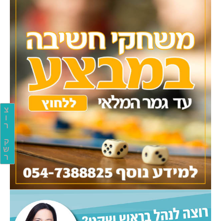
צ
ו
ר
ק
ש
ר