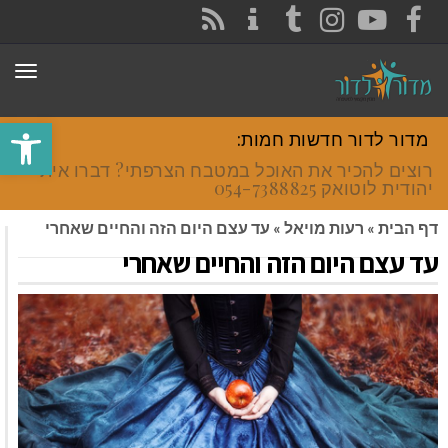
CONTACT
RSS
INSTAGRAM
TUMBLR
YOUTUBE
FACEBOOK
תפר
פתח סרגל
מדור לדור חדשות חמות:
רוצים להכיר את האוכל במטבח הצרפתי? דברו איתי
יהודית לוטואק 054-7388825.
דף הבית
»
רעות מויאל
»
עד עצם היום הזה והחיים שאחרי
עד עצם היום הזה והחיים שאחרי