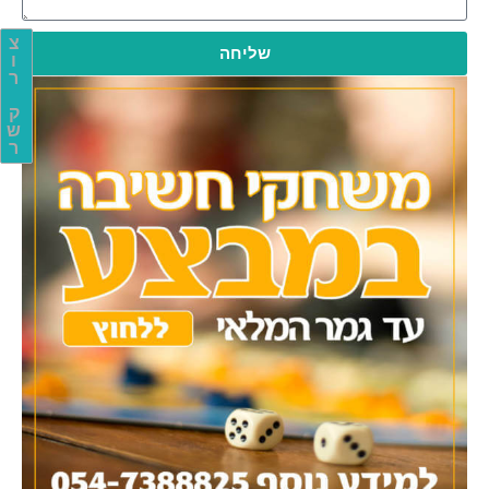
צ
שליחה
ו
ר
ק
ש
ר