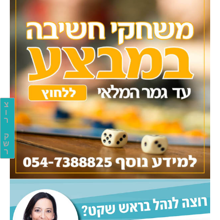
צ
ו
ר
ק
ש
ר