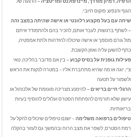
הרפיה, דמיון מודרך, מיינדפולנס ומדיטציה –
הרגעה של
הגוף והנפש, פוקוס חיובי.
שיחה עם בעל מקצוע רלוונטי או אישה שהיתה במצב זהה
–
לשתף ברגשות, לעבד אותם, להכיר בהם ולהתמודד איתם
מול גורם מוסמך או אישה שיכולה להזדהות ולתת אמפטיה,
כתף להשען עליה ואוזן הקשבת.
פעילות גופנית על בסיס קבוע –
בין אם מדובר בהליכה, טאי
צ'י, יוגה או מה שהיא מתחברת אליו – במטרה לנקות את הראש
ולשמור על תנועה
הרגלי חיים בריאים –
להימנע מצריכה מוגזמת של אלכוהול או
עישון שלא תורמים להפחתת הסטרס ועלולים להוסיף בעיות
בריאותיות.
טיפולים ברפואה משלימה
– ישנם טיפולים שיכולים להקל על
רמת הסטרס, לשפר את מצב הרוח ובהמשך גם לעזור בהקלה