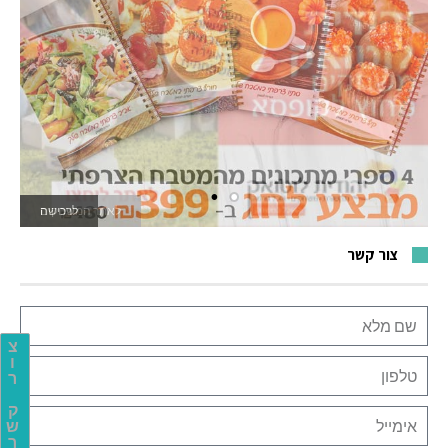
לאתר המשחקים
צור קשר
צ
ו
ר
ק
ש
ר