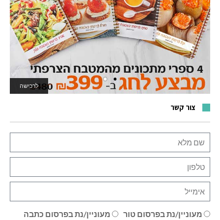
לרכישה
לאתר המשחקים
צור קשר
מעוניין/נת בפרסום טור
מעוניין/נת בפרסום כתבה