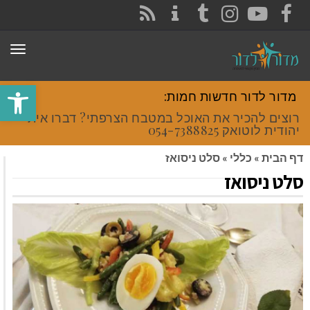
CONTACT
RSS
INSTAGRAM
TUMBLR
YOUTUBE
FACEBOOK
תפר
פתח סרגל
מדור לדור חדשות חמות:
רוצים להכיר את האוכל במטבח הצרפתי? דברו איתי
יהודית לוטואק 054-7388825.
דף הבית
»
כללי
»
סלט ניסואז
סלט ניסואז