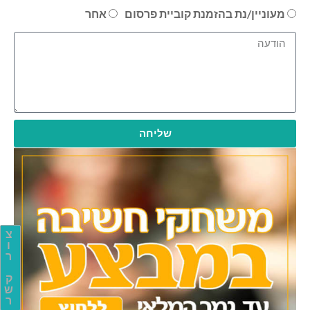
מעוניין/נת בהזמנת קוביית פרסום
אחר
שליחה
צ
ו
ר
ק
ש
ר