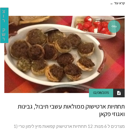
קרא עוד ←
צ
ו
ר
כללי
ק
ש
ר
02/08/2015
תחתיות ארטישוק ממולאות עשבי תיבול, גבינות
ואגוזי פקאן
מצרכים ל 6 מנות: 12 תחתיות ארטישוק קפואות מיץ לימון טרי (1