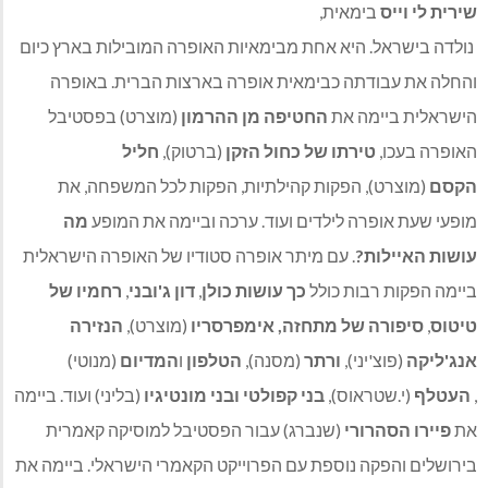
שירית לי וייס
בימאית,
נולדה בישראל. היא אחת מבימאיות האופרה המובילות בארץ כיום
והחלה את עבודתה כבימאית אופרה בארצות הברית. באופרה
הישראלית ביימה את
החטיפה מן ההרמון
(מוצרט) בפסטיבל
האופרה בעכו,
טירתו של כחול הזקן
(ברטוק),
חליל
הקסם
(מוצרט), הפקות קהילתיות, הפקות לכל המשפחה, את
מופעי שעת אופרה לילדים
ועוד. ערכה וביימה את המופע
מה
עושות האיילות?
. עם מיתר אופרה סטודיו של האופרה הישראלית
ביימה הפקות רבות כולל
כך עושות כולן
,
דון ג'ובני
,
רחמיו של
טיטוס
,
סיפורה של מתחזה, אימפרסריו
(מוצרט),
הנזירה
אנג'ליקה
(פוצ'יני),
ורתר
(מסנה),
הטלפון
ו
המדיום
(מנוטי)
,
העטלף
(י.שטראוס),
בני קפולטי ובני מונטיגיו
(בליני) ועוד. ביימה
את
פיירו הסהרורי
(שנברג) עבור הפסטיבל למוסיקה קאמרית
בירושלים והפקה נוספת עם הפרוייקט הקאמרי הישראלי. ביימה את