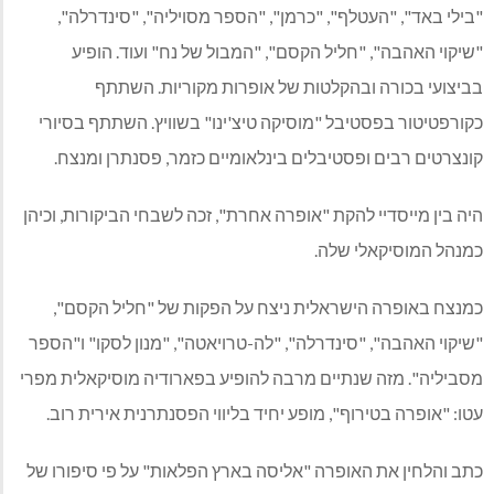
"בילי באד", "העטלף", "כרמן", "הספר מסויליה", "סינדרלה",
"שיקוי האהבה", "חליל הקסם", "המבול של נח" ועוד. הופיע
בביצועי בכורה ובהקלטות של אופרות מקוריות. השתתף
כקורפטיטור בפסטיבל "מוסיקה טיצ'ינו" בשוויץ. השתתף בסיורי
קונצרטים רבים ופסטיבלים בינלאומיים כזמר, פסנתרן ומנצח.
היה בין מייסדיי להקת "אופרה אחרת", זכה לשבחי הביקורות, וכיהן
כמנהל המוסיקאלי שלה.
כמנצח באופרה הישראלית ניצח על הפקות של "חליל הקסם",
"שיקוי האהבה", "סינדרלה", "לה-טרויאטה", "מנון לסקו" ו"הספר
מסביליה". מזה שנתיים מרבה להופיע בפארודיה מוסיקאלית מפרי
עטו: "אופרה בטירוף", מופע יחיד בליווי הפסנתרנית אירית רוב.
כתב והלחין את האופרה "אליסה בארץ הפלאות" על פי סיפורו של