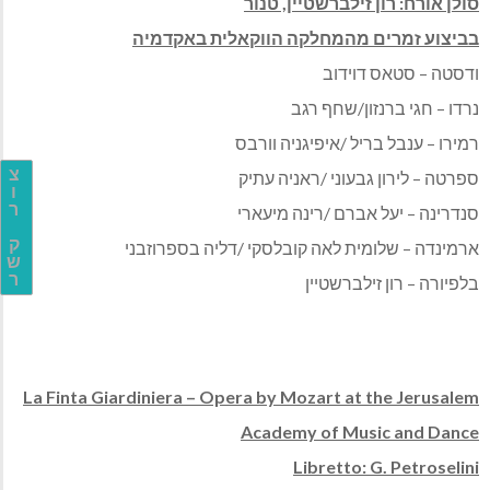
סולן אורח: רון זילברשטיין, טנור
בביצוע זמרים מהמחלקה הווקאלית באקדמיה
ודסטה – סטאס דוידוב
נרדו – חגי ברנזון/שחף רגב
רמירו – ענבל בריל /איפיגניה וורבס
צ
ספרטה – לירון גבעוני /ראניה עתיק
ו
ר
סנדרינה – יעל אברם /רינה מיעארי
ק
ארמינדה – שלומית לאה קובלסקי /דליה בספרוזבני
ש
ר
בלפיורה – רון זילברשטיין
La Finta Giardiniera – Opera by Mozart at the Jerusalem
Academy of Music and Dance
Libretto: G. Petroselini