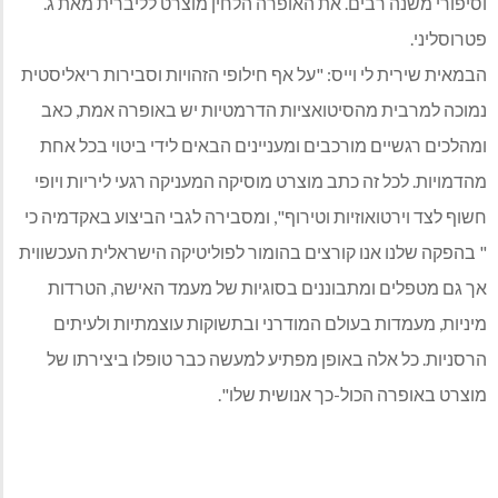
וסיפורי משנה רבים. את האופרה הלחין מוצרט לליברית מאת ג.
פטרוסליני.
הבמאית שירית לי וייס: "על אף חילופי הזהויות וסבירות ריאליסטית
נמוכה למרבית מהסיטואציות הדרמטיות יש באופרה אמת, כאב
ומהלכים רגשיים מורכבים ומעניינים הבאים לידי ביטוי בכל אחת
מהדמויות. לכל זה כתב מוצרט מוסיקה המעניקה רגעי ליריות ויופי
חשוף לצד וירטואוזיות וטירוף", ומסבירה לגבי הביצוע באקדמיה כי
" בהפקה שלנו אנו קורצים בהומור לפוליטיקה הישראלית העכשווית
אך גם מטפלים ומתבוננים בסוגיות של מעמד האישה, הטרדות
מיניות, מעמדות בעולם המודרני ובתשוקות עוצמתיות ולעיתים
הרסניות. כל אלה באופן מפתיע למעשה כבר טופלו ביצירתו של
מוצרט באופרה הכול-כך אנושית שלו".