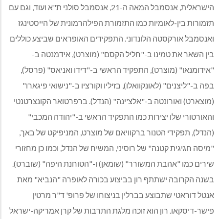
הישראלית, אנסמבל המאה ה-21, אנסמבל סולני ת"א ועוד, וגם עם
תזמורות בין-לאומיות כמו התזמורת הפילהרמונית של הייסטינגז
ואנסמבל אורקסטה הלונדוני. התפקידים האופראים שביצע כוללים
בין השאר את טמינו ב-"חליל הקסם" (מוצרט), אידמנטה ב-
"אידומנאו" (מוצרט), התפקיד הראשי ב-"דידו ואניאס" (פרסל),
בפה ב-"ליצנים" (לאונקוואלו), בזיליו וקורציו ב-"נישואי פיגארו"
(מוצארט) ואורונטה ב-"אלצ'ינה" (הנדל). ברפרטואר הקונצרטנטי
והאורטורי שלו יצירות כמו התפקיד הראשי ב-"יהודה המכבי"
(הנדל), תפקידי הטנור ברקוויאם של מוצרט, המניפיקט של באך,
"מיסה חגיגית קטנה" של רוסיני, המשיח של הנדל, וכמו כן מחזורי
שירים כמו "אהבת המשורר" (שומאן) ו-"הטוחנת היפה" (שוברט).
בשנה הקרובה ישתתף רון בביצוע בכורה לאופרה "הנביא" מאת
אנטל דוראטי שתבוצע בברלין בניצוחו של פרופ' ד"ר מרטין
פישר-דיסקאו. רון הוא זוכה מלגת התרבות של קרן אמריקה-ישראל