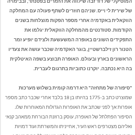
המוסיקלי של דוד זבה שילווה את הזמרים בפסנתר, ובבימויה
של שירית לי וייס. שניהם חוזרים לשתף פעולה עם המחלקה
הווקאלית באקדמיה אחרי מספר הפקות מוצלחות בשנים
הקודמות. סטודנטים מהמחלקה הווקאלית יגלמו את
התפקידים השונים באופרה המשעשעת ולצידם יופיע זמר
הטנור רון זילברשטיין, בוגר האקדמיה שכבר עושה את צעדיו
הראשונים בארץ ובעולם. האופרה תבוצע בשפה האיטלקית
בה היא נכתבה. יוקרנו כתוביות בתרגום לעברית.
"סיפורה של מתחזה"
היא דרמה קומית בשלוש מערכות
שמוצרט כתב ב-1775 בהיותו בן 18 בלבד אחרי שכבר כתב מספר
אופרות אך לפני שכתב את האופרות הגדולות המאוחרות שלו.
הסיפור הפתלתל של האופרה, עוסק ברוזנת הבורחת ממאהב קנאי
ואליהם מצטרפים ראש העיר, אחייניתו והמשרתת ועוד דמויות