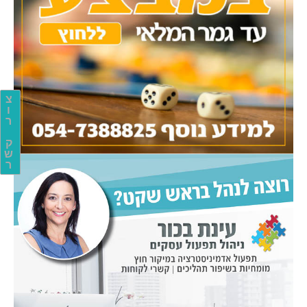
צ
ו
ר
ק
ש
ר