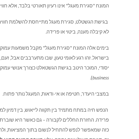
המונח "סגירת מעגל" אינו רעיון תאורטי בלבד, אלא חוויה
בגישת הגשטלט, סגירת מעגל מתייחסת להשלמת חוויה 
לא קיבלה מענה, ביטוי או פרידה.
בימים אלה המונח "סגירת מעגל" מקבל משמעות עמוקה
בישראל. זהו רגע לאומי טעון, שבו מתערבבים אבל, זעם
יסודי, המוכר היטב בגישת הגשטאלט כצורך אנושי עמוק 
).
business
במצבי היעדר, חטיפה או אי-ודאות, המעגל נותר פתוח.
הנפש חיה במתח מתמיד בין תקווה לייאוש, בין דמיון למצי
פרידה. החזרת החללים לקבורה – גם כאשר היא שוברת 
כזה שמאפשר לנפש להתחיל לנשום בתוך המציאות, ולהני