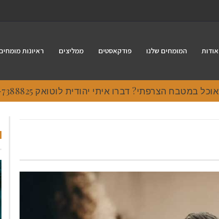
אודות
המומחים שלנו
פודקאסטים
ממליצים
ראיונות מומחים
 במטבח הצרפתי? דברו איתי יהודית לוטואק 054-7388825.