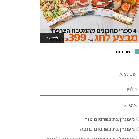
לרכישה
לאתר המשחקים
צור קשר
מעוניין/נת בפרסום טור
מעוניין/נת בפרסום כתבה
מעוניין/נת בהזמנת קוביית פרסום
אחר