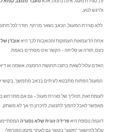
זה, סגירת מעגל אינה נחמה, אלא
מעבר ממצב קפוא לת
ולרגש לנוע.
ללא סגירת המעגל, הכאב נשאר מרחף, חודר לכל תחום ב
אחת הדוגמאות העמוקות והכואבות לכך היא
אובדן של 
כעס, תודה או סליחה – הקשר אינו מסתיים באמת.
האדם עלול לשאת בתוכו תחושת החמצה, אשמה או דיא
המעגל הפתוח מתבטא לעיתים בכאב מתמשך, בקושי להי
לעומת זאת, תהליך של סגירת מעגל – גם אם מתרחש בדיע
מאפשר לאבל להפוך לתנועה, לזיכרון חי אך לא משתק.
דוגמה נוספת היא
פרידה זוגית שלא נסגרה
המסתיימת 
עלול להישאר “תקוע” בקשר גם לאחר סיומו הפורמלי.