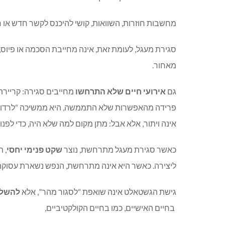
מחשבות חוזרות, השוואות, קושי להיכנס לקשר חדש או חז
סגירת מעגל, לעומת זאת, אינה מחייבת הסכמה או פיוס,
מאחור.
גם
אירועי חיים שלא התרחשו
מחייבים סגירה: קרייר
פרידה מהאפשרות שלא התממשה, היא ממשיכה “לרדוף”
אינה ויתור, אלא אבל: מתן מקום למה שלא היה, כדי לפנ
כאשר סגירת מעגל מתרחשת, נוצר
שקט פנימי יחסי
, 
ליצירה. כאשר היא אינה מתרחשת, הנפש נשארת עסוקה
גישת הגשטאלט אינה שואפת “לסגור מהר”, אלא
להשלי
בחיים האישיים, כמו בחיים הקולקטיביים,