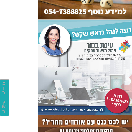
צ
ו
ר
ק
ש
ר